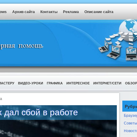
dows
Архив сайта
Контакты
Реклама
Описание сайта
МАСТЕРУ
ВИДЕО-УРОКИ
ГРАФИКА
ИНТЕРЕСНОЕ
ИНТЕРНЕТ/СЕТИ
ОБЗО
а
Рубр
x дал сбой в работе
Браузе
Советы
Новост