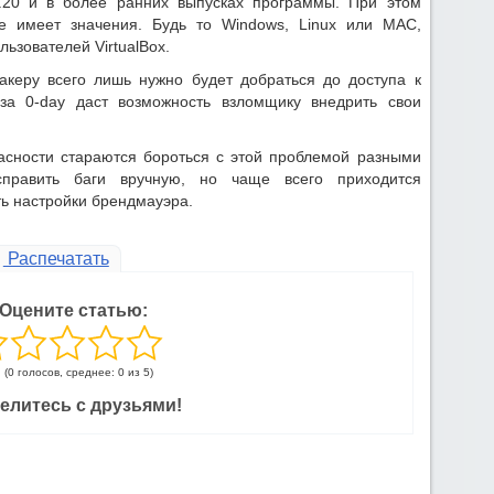
2.20 и в более ранних выпусках программы. При этом
е имеет значения. Будь то Windows, Linux или MAC,
льзователей VirtualBox.
хакеру всего лишь нужно будет добраться до доступа к
-за 0-day даст возможность взломщику внедрить свои
сности стараются бороться с этой проблемой разными
справить баги вручную, но чаще всего приходится
ь настройки брендмауэра.
Распечатать
Оцените статью:
(0 голосов, среднее: 0 из 5)
елитесь с друзьями!