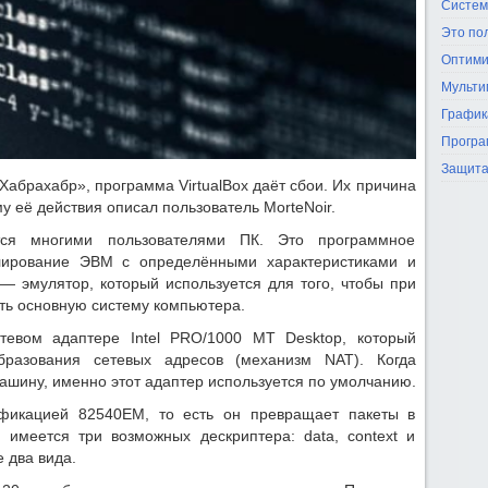
Систем
Это по
Оптими
Мульти
График
Програ
Защита
Хабрахабр», программа VirtualBox даёт сбои. Их причина
у её действия описал пользователь MorteNoir.
ется многими пользователями ПК. Это программное
лирование ЭВМ с определёнными характеристиками и
— эмулятор, который используется для того, чтобы при
ть основную систему компьютера.
тевом адаптере Intel PRO/1000 MT Desktop, который
разования сетевых адресов (механизм NAT). Когда
ашину, именно этот адаптер используется по умолчанию.
фикацией 82540EM, то есть он превращает пакеты в
 имеется три возможных дескриптера: data, context и
 два вида.