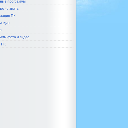
ные программы
лезно знать
зация ПК
медиа
а
ммы фото и видео
 ПК