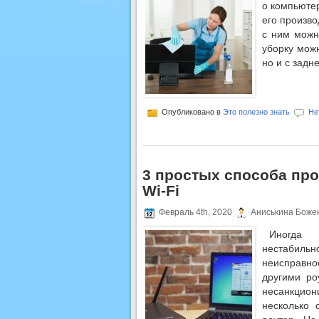
о компьюте
его произво
с ним можн
уборку мож
но и с задн
Опубликовано в
Это полезно знать
Не
3 простых способа про
Wi-Fi
Февраль 4th, 2020
Аниськина Боже
Иногда 
нестабильн
неиспра
другими ро
несанкциони
несколько 