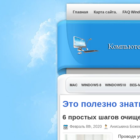
Главная
Карта сайта.
FAQ Win
MAC
WINDOWS 8
WINDOWS10
ВЕБ-
УТИЛИТЫ
Это полезно знат
6 простых шагов очище
Февраль 8th, 2020
Аниськина Боже
Проводя у