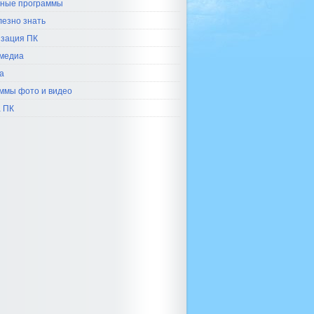
ные программы
лезно знать
зация ПК
медиа
а
ммы фото и видео
 ПК