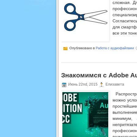
сложная. Д
професси
специализ
Согласитесь
для смартф
все эти тон
Опубликовано в
Работа с аудиофайлами
Знакомимся с Adobe Au
Июнь 22nd, 2015
Елизавета
Распрост
можно усло
простейш
выполнени
минимум, 
непритяз
професси
возможност