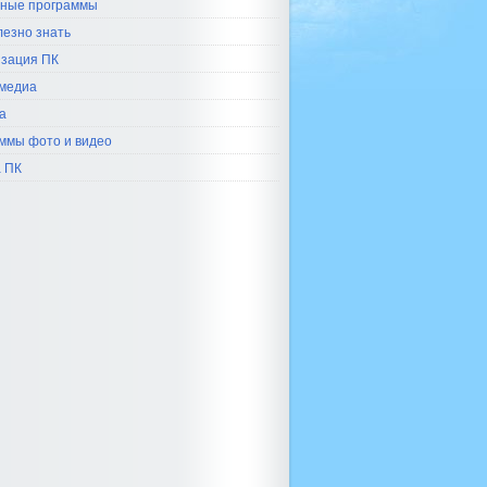
ные программы
лезно знать
зация ПК
медиа
а
ммы фото и видео
 ПК