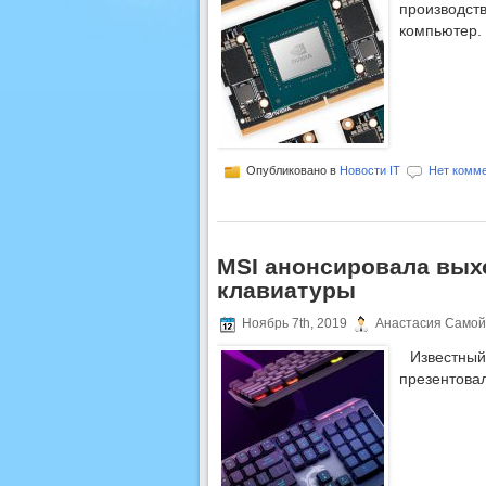
производст
компьютер.
Опубликовано в
Новости IT
Нет комме
MSI анонсировала вых
клавиатуры
Ноябрь 7th, 2019
Анастасия Самой
Известн
презентова