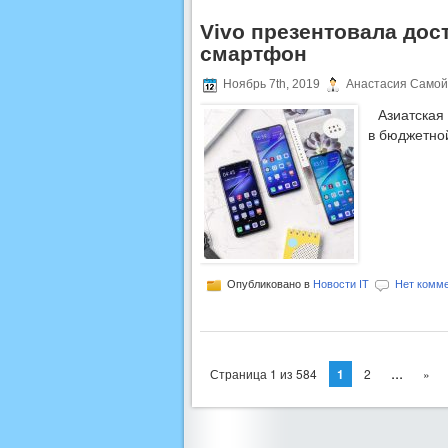
Vivo презентовала до
смартфон
Ноябрь 7th, 2019
Анастасия Самой
Азиатская
в бюджетно
Опубликовано в
Новости IT
Нет комме
...
Страница 1 из 584
1
2
»