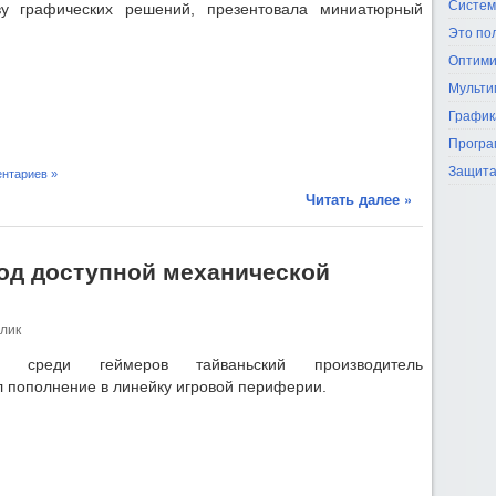
Систем
ву графических решений, презентовала миниатюрный
Это по
Оптими
Мульти
График
Програ
Защита
нтариев »
Читать далее »
од доступной механической
лик
ый среди геймеров тайваньский производитель
л пополнение в линейку игровой периферии.