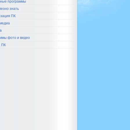
ные программы
лезно знать
зация ПК
медиа
а
ммы фото и видео
 ПК