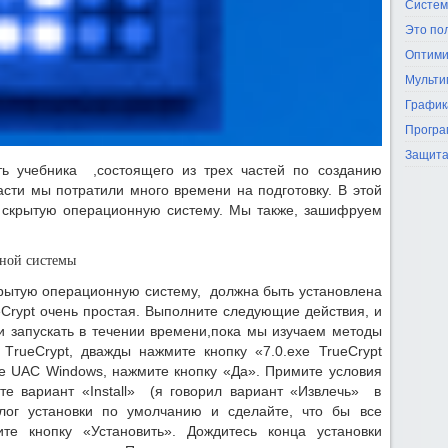
Систем
Это по
Оптими
Мульти
График
Програ
Защита
ть учебника ,состоящего из трех частей по созданию
асти мы потратили много времени на подготовку. В этой
 скрытую операционную систему. Мы также, зашифруем
ной системы
крытую операционную систему, должна быть установлена
eCrypt очень простая. Выполните следующие действия, и
и запускать в течении времени,пока мы изучаем методы
TrueCrypt, дважды нажмите кнопку «7.0.exe TrueCrypt
е UAC Windows, нажмите кнопку «Да». Примите условия
те вариант «Install» (я говорил вариант «Извлечь» в
алог установки по умолчанию и сделайте, что бы все
е кнопку «Установить». Дождитесь конца установки