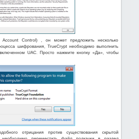
Account Control) , он может предложить несколько
роцесса шифрования, TrueCrypt необходимо выполнить
 включенном UAC. Просто нажмите кнопку «Да», чтобы
добного отрицания против существования скрытой
t необходимо переместить файл подкачки в раздел