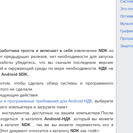
Систем
Это по
Оптими
Мульти
График
Програ
Защита
аботчика проста и включает в себя
извлечение
NDK
из
 от предыдущих релизов, нет необходимости для запуска
 работы убедитесь, что вы скачали последнюю версию
ний и окружающей среды по мере необходимости.
НДК
не
и
Android SDK.
ентом
,
чтобы сделать обзор системы и программного
этого не сделали.
ледующие действия:
е и программные требования для Android НДК
, выберите
его компьютера и загрузите пакет.
инструментов, доступных на вашем компьютере.После
ходиться в каталоге
Android-НДК
,который вы можете
 в каталог
NDK
, так же вы можете переместить его в
тот документ относится к каталогу
NDK
как <ndk>.