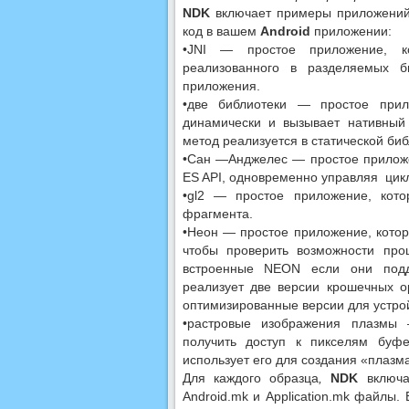
NDK
включает примеры приложений,
код в вашем
Android
приложении:
•JNI — простое приложение, ко
реализованного в разделяемых б
приложения.
•две библиотеки — простое прил
динамически и вызывает нативный
метод реализуется в статической би
•Сан —Анджелес — простое приложе
ES API, одновременно управляя цикл
•gl2 — простое приложение, кот
фрагмента.
•Неон — простое приложение, которо
чтобы проверить возможности про
встроенные NEON если они подд
реализует две версии крошечных 
оптимизированные версии для устрой
•растровые изображения плазмы 
получить доступ к пикселям буфе
использует его для создания «плазм
Для каждого образца
,
NDK
включа
Android.mk и Application.mk файлы.