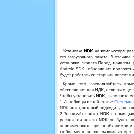
Установка
NDK
на компьютере разр
его загрузочного пакета. В отличие
установки скрипта.Перед началом
Android SDK , обновления приложе
будет работать со старыми версиям
Кроме того, воспользуйтесь мом
обеспечения для
НДК
, если вы еще 
Чтобы установить
NDK
, выполните с
1.Из таблицы в этой статье
Системны
NDK пакет, который подходит для ваш
2.Распакуйте пакет
NDK
с помощью 
распаковки пакета
NDK
он будет на
переименовать при необходимости
любое место на вашем компьютере. Э