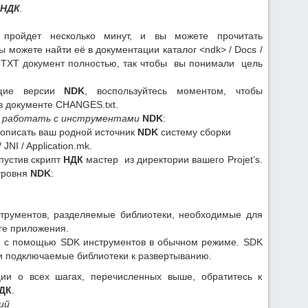
НДК
.
 пройдет несколько минут, и вы можете прочитать
Вы можете найти её в документации каталог <ndk> / Docs /
.TXT документ полностью, так чтобы вы понимали цель
ущие версии
NDK
, воспользуйтесь моментом, чтобы
в документе CHANGES.txt.
те работать с инструментами
NDK
:
mk описать ваш родной источник
NDK
систему сборки
JNI / Application.mk.
пустив скрипт
НДК
мастер из директории вашего Projet’s.
уровня
NDK
:
трументов, разделяемые библиотеки, необходимые для
ге приложения.
я с помощью SDK инструментов в обычном режиме. SDK
и подключаемые библиотеки к развертыванию.
и о всех шагах, перечисленных выше, обратитесь к
ДК
.
ий