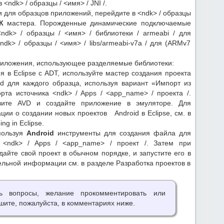
<ndk> / образцы / <имя> / JNI /.
и для образцов приложений, перейдите в <ndk> / образцы
К
мастера. Порожденные динамические подключаемые
ndk> / образцы / <имя> / библиотеки / armeabi / для
dk> / образцы / <имя> / libs/armeabi-v7a / для (ARMv7
иложения, использующее разделяемые библиотеки:
 в Eclipse с ADT, используйте мастер создания проекта
id для каждого образца, используя вариант «Импорт из
та источника <ndk> / Apps / <app_name> / проекта /.
вите AVD и создайте приложение в эмуляторе. Для
ии о создании новых проектов Android в Eclipse, см. в
ng in Eclipse.
спользуя
Android
инструменты для создания файла для
 <ndk> / Apps / <app_name> / проект /. Затем при
айте свой проект в обычном порядке, и запустите его в
ельной информации см. в разделе Разработка проектов в
 вопросы, желание прокомментировать или
шите, пожалуйста, в комментариях ниже.