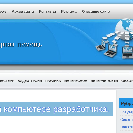
dows
Архив сайта
Контакты
Реклама
Описание сайта
МАСТЕРУ
ВИДЕО-УРОКИ
ГРАФИКА
ИНТЕРЕСНОЕ
ИНТЕРНЕТ/СЕТИ
ОБЗО
Рубр
а компьютере разработчика.
Браузе
Советы
Новост