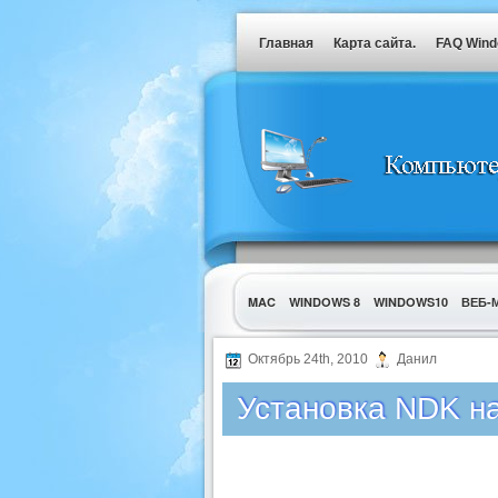
Главная
Карта сайта.
FAQ Win
MAC
WINDOWS 8
WINDOWS10
ВЕБ-
УТИЛИТЫ
Октябрь 24th, 2010
Данил
Установка NDK н