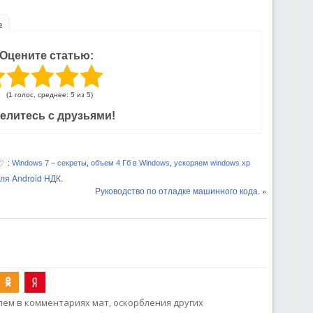
ь
Оцените статью:
(1 голос, среднее: 5 из 5)
елитесь с друзьями!
:
Windows 7 – секреты
,
объем 4 Гб в Windows
,
ускоряем windows xp
я Android НДК.
Руководство по отладке машинного кода.
»
ем в комментариях мат, оскорбления других