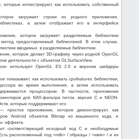
 которые иллюстрируют, как использовать собственный
торое загружает строки из родного приложения,
иблиотеках, а затем отображает его в интерфейсе
ожение, которое загружает разделяемые библиотеки
 метод предоставляемый библиотекой. В этом случае,
блиотеке вводимых в разделяемые библиотеки.
ние, которое делает 3D-графику через родной OpenGL
ом деятельности с объектом GLSurfaceView.
орое использует OpenGL ES 2.0 и верхние шейдеры
е показывает, как использовать cpufeatures библиотеки,
цессора во время выполнения, а затем использовать
ерживаются процессором. В частности, приложение
ориентиров для КИХ-фильтра петли, версия C и NEON-
ств, которые поддерживают его.
— простое приложение, которое демонстрирует, как
ров Android объектов Bitmap из машинного кода, и
а» эффекта.
ет соответствующий исходный код C и необходимые
 Есть расположенный под <ndk> / образцы / <имя> / и их