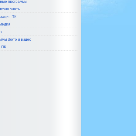
ные программы
лезно знать
зация ПК
медиа
а
ммы фото и видео
 ПК