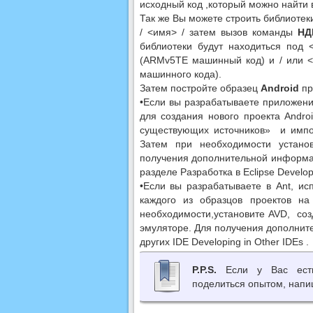
исходный код ,который можно найти в 
Так же Вы можете строить библиотек
/ <имя> / затем вызов команды
НД
библиотеки будут находиться под <
(ARMv5TE машинный код) и / или <n
машинного кода).
Затем постройте образец
Android
пр
•Если вы разрабатываете приложения
для создания нового проекта Andro
существующих источников» и импор
Затем при необходимости устано
получения дополнительной информац
разделе Разработка в Eclipse Developi
•Если вы разрабатываете в Ant, и
каждого из образцов проектов на
необходимости,установите AVD, созд
эмуляторе. Для получения дополнит
других IDE Developing in Other IDEs .
P.P.S.
Если у Вас есть
поделиться опытом, напи