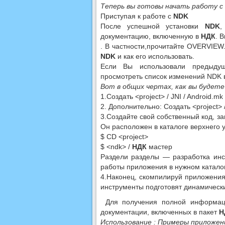
Теперь вы готовы начать работу с
Приступая к работе с
NDK
После успешной установки
NDK
,
документацию, включенную в
НДК
. 
. В частности,прочитайте OVERVIEW
NDK
и как его использовать.
Если Вы использовали предыд
просмотреть список изменений NDK 
Вот в общих чертах, как вы буде
1.Создать <project> / JNI / Android.
2. Дополнительно: Создать <project> / 
3.Создайте свой собственный код, за
Он расположен в каталоге верхнего 
$ CD <project>
$ <ndk> /
НДК
мастер
Раздели разделы — разработка инс
работы приложения в нужном катало
4.Наконец, скомпилируй приложени
инструменты подготовят динамическ
Для получения полной информаци
документации, включенных в пакет
Н
Использование : Примеры приложен