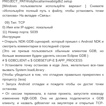
PROJECT_PATH/obj/local/armeabi/gdb2.setup
[Windows пользователи используйте вариант ] Снимите
«Используйте полный путь к файлу, чтобы установить точки
останова» На вкладке «Связь»:
09) Тип: TCP
0) Имя или IP-адрес: локальный
11) Номер порта: 5039
Инструкции
• Открыть NDK-GDB сценарий, который пришел с Android NDK и
смотреть комментарии в последней строке
(Это не призыв пользоваться обычным клиентом GDB, но
больше вниманмя будем уделять сессии Eclipse GDB ):
# $ GDBCLIENT-х $ GDBSETUP-E $ APP_PROCESS
• Установите точку останова в коде Java, желательно все-таки
вызвать System.loadLibrary .
(Чтобы убедиться в том, что отладчик правильно прикреплен к
процессу Java)
• Запуск Android отладки и пождите чтобы он достиг точки
останова
• От сессии терминала, в папке проекта, запустите команду
изменение НДК-GDB. Она не должна подключится к GDB
клиенту, и назвать gdbserver на эмуляторе и открытые TCP-