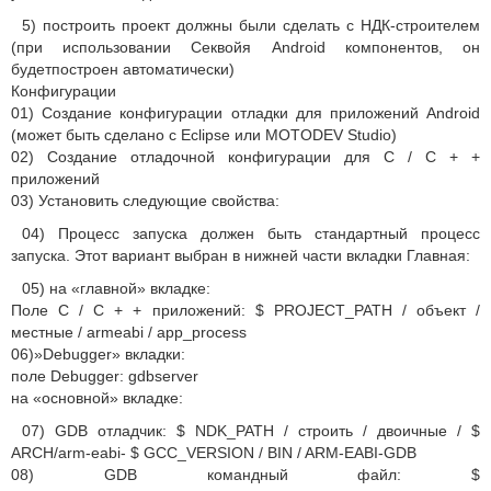
5) построить проект должны были сделать с НДК-строителем
(при использовании Секвойя Android компонентов, он
будетпостроен автоматически)
Конфигурации
01) Создание конфигурации отладки для приложений Android
(может быть сделано с Eclipse или MOTODEV Studio)
02) Создание отладочной конфигурации для C / C + +
приложений
03) Установить следующие свойства:
04) Процесс запуска должен быть стандартный процесс
запуска. Этот вариант выбран в нижней части вкладки Главная:
05) на «главной» вкладке:
Поле C / C + + приложений: $ PROJECT_PATH / объект /
местные / armeabi / app_process
06)»Debugger» вкладки:
поле Debugger: gdbserver
на «основной» вкладке:
07) GDB отладчик: $ NDK_PATH / строить / двоичные / $
ARCH/arm-eabi- $ GCC_VERSION / BIN / ARM-EABI-GDB
08) GDB командный файл: $