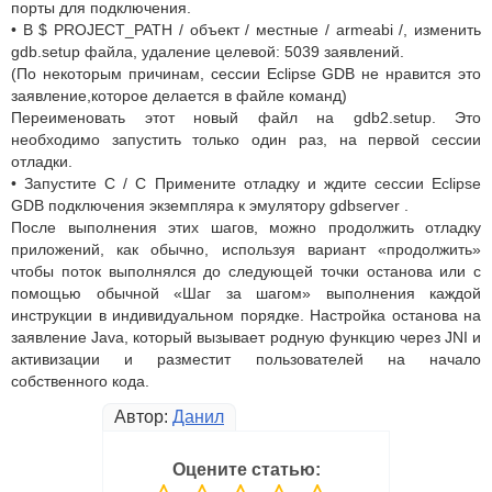
порты для подключения.
• В $ PROJECT_PATH / объект / местные / armeabi /, изменить
gdb.setup файла, удаление целевой: 5039 заявлений.
(По некоторым причинам, сессии Eclipse GDB не нравится это
заявление,которое делается в файле команд)
Переименовать этот новый файл на gdb2.setup. Это
необходимо запустить только один раз, на первой сессии
отладки.
• Запустите C / C Примените отладку и ждите сессии Eclipse
GDB подключения экземпляра к эмулятору gdbserver .
После выполнения этих шагов, можно продолжить отладку
приложений, как обычно, используя вариант «продолжить»
чтобы поток выполнялся до следующей точки останова или с
помощью обычной «Шаг за шагом» выполнения каждой
инструкции в индивидуальном порядке. Настройка останова на
заявление Java, который вызывает родную функцию через JNI и
активизации и разместит пользователей на начало
собственного кода.
Автор:
Данил
Оцените статью: