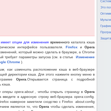
Систем
Это по
Оптими
Мульти
График
Програ
Защита
rer имеет опции для изменения
временного
каталога кэша
афическом интерфейсе пользователя.
Firefox
и
Opera
зменений, который можно сделать в браузере, а Chrome
ый требует параметры запуска (см. в статье
Изменение
ogle Chrome
).
им, как изменить
расположение кэша в веб-браузере
ущей директории кэша. Для этого нажмите кнопку меню в
рограмме
Opera
.Открывается страница с подробной
ь кэша.
 оперы opera:about , чтобы
открыть страницу в
Opera
 введите в адресную строку веб-браузера opera:config.
refox наверное заметили сходство с Firefox about:config
чием является то, что
Opera
чтобы сделать изменения,