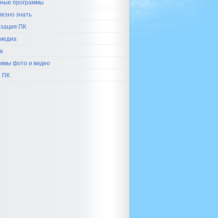
ные программы
лезно знать
зация ПК
медиа
а
ммы фото и видео
 ПК