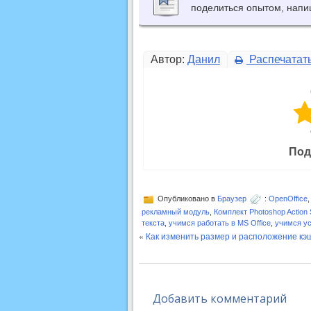
поделиться опытом, напи
Автор:
Данил
Распечатат
Под
Опубликовано в
Браузер
:
OpenOffice
рекламный модуль
,
Комплект Photoshop Action S
текста
,
учимся работать в MS Office
,
учимся ус
«
Как изменить размер и расположение кэш
Добавить комментарий