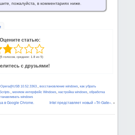
шите, пожалуйста, в комментариях ниже.
ь
Оцените статью:
(5 голосов, среднее: 1.8 из 5)
елитесь с друзьями!
,
Opera@USB 10.52.3363.
,
восстановление windows
,
как убрать
cripts.
,
меняем интерфейс Windows
,
настройка windows
,
обработка
танавливать windows
а в Google Chrome.
Intel представляет новый «Tri-Gate».
»