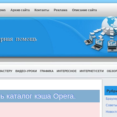
dows
Архив сайта
Контакты
Реклама
Описание сайта
МАСТЕРУ
ВИДЕО-УРОКИ
ГРАФИКА
ИНТЕРЕСНОЕ
ИНТЕРНЕТ/СЕТИ
ОБЗО
Рубр
ь каталог кэша Opera.
Браузе
Советы
Новост