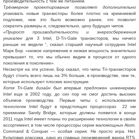
производительность с тем же питанием.
Трёхмерное проектирование позволяет дополнительно
упаковать новые транзисторы более плотно на кремниевой
подложке, чем это было возможно ранее, что позволит
сократить размеры и, следовательно, цену будущих чипов.
«Прирост производительности и энергосбережения
уникален
для 3 Intel, D-Tri-Gate транзисторов, мы ничего
раньше не видели “, сказал старший научный сотрудник Intel
Марк Бор. «низкое напряжение и низкая мощность значительно
превышает то, что мы обычно видим в процессе от одного
поколения в поколение».
Несмотря на эти успехи, Бор сказал, что чипы Tri-транзисторов
будут стоить всего лишь на 3% больше, в производстве, чем те,
которые используют плоские конструкции.
Хотя Tri-Gate дизайн был впервые предложен инженерами
Intel
еще в 2002 году, до сих пор не смог достичь высоких
объемов производства. Первые чипы с использованием
технологии Intel будут в предстоящих процессорах 22 нм
преемники Sandy Bridge, которые должны появится в конце
2011 года.Intel имеет планы по расширению технологии в своём
ассортимент, в том числе процессоры серии маломощных Atom.
Command & Conquer — особая серия. Не просто игра. Нет.
Культовая классика, одно из главных произведений жанра RTS.