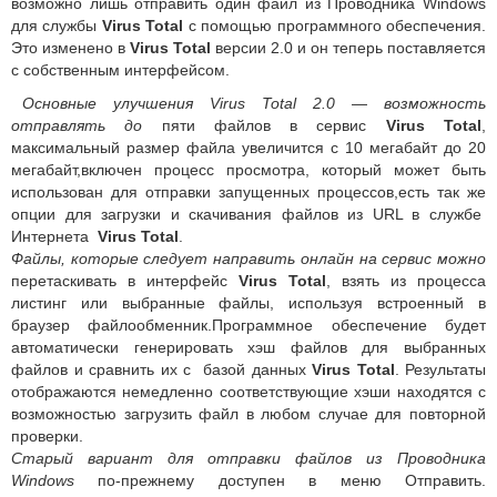
возможно лишь отправить один файл из Проводника Windows
для службы
Virus Total
с помощью программного обеспечения.
Это изменено в
Virus Total
версии 2.0 и он теперь поставляется
с собственным интерфейсом.
Основные улучшения
Virus Total 2.0
—
возможность
отправлять до
пяти файлов в сервис
Virus Total
,
максимальный размер файла увеличится с 10 мегабайт до 20
мегабайт,включен процесс просмотра, который может быть
использован для отправки запущенных процессов,есть так же
опции для загрузки и скачивания файлов из URL в службе
Интернета
Virus Total
.
Файлы, которые следует направить онлайн на сервис можно
перетаскивать в интерфейс
Virus Total
, взять из процесса
листинг или выбранные файлы, используя встроенный в
браузер файлообменник.Программное обеспечение будет
автоматически генерировать хэш файлов для выбранных
файлов и сравнить их с базой данных
Virus Total
. Результаты
отображаются немедленно соответствующие хэши находятся с
возможностью загрузить файл в любом случае для повторной
проверки.
Старый вариант для отправки файлов из Проводника
Windows
по-прежнему доступен в меню Отправить.