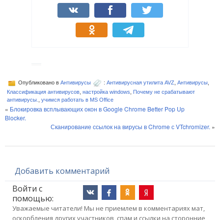
Опубликовано в
Антивирусы
:
Антивирусная утилита AVZ
,
Антивирусы
,
Классификация антивирусов
,
настройка windows
,
Почему не срабатывают
антивирусы.
,
учимся работать в MS Office
«
Блокировка всплывающих окон в Google Chrome Better Pop Up
Blocker.
Сканирование ссылок на вирусы в Chrome с VTchromizer.
»
Добавить комментарий
Войти с
помощью:
Уважаемые читатели! Мы не приемлем в комментариях мат,
оскорбления других участников, спам и ссылки на сторонние