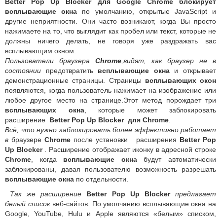
Better Pop Up Blocker для Google Chrome блокирует
всплывающие окна
по умолчанию, открытые JavaScript и
другие неприятности. Они часто возникают, когда Вы просто
нажимаете на то, что выглядит как пробел или текст, которые не
должны ничего делать, не говоря уже раздражать вас
всплывающим окном.
Пользователи браузера
Chrome
,видят, как браузер не в
состоянии
предотвратить
всплывающие окна
и открывает
демонстрационные страницы. Страницы
всплывающих окон
появляются, когда пользователь нажимает на изображение или
любое другое место на странице.Этот метод порождает три
всплывающих окна
, которые может заблокировать
расширение
Better Pop Up Blocker для Chrome
.
Всё, что нужно заблокировать более эффективно работает
в
браузере
Chrome
после установки расширения
Better Pop
Up Blocker
. Расширение отображает иконку в адресной строке
Chrome
, когда
всплывающие окна
будут автоматически
заблокированы, давая пользователю возможность разрешать
всплывающие окна
по отдельности.
Так же расширение
Better Pop Up Blocker
предлагает
белый список
веб-сайтов. По умолчанию всплывающие окна на
Google, YouTube, Hulu и Apple являются «белым» списком,