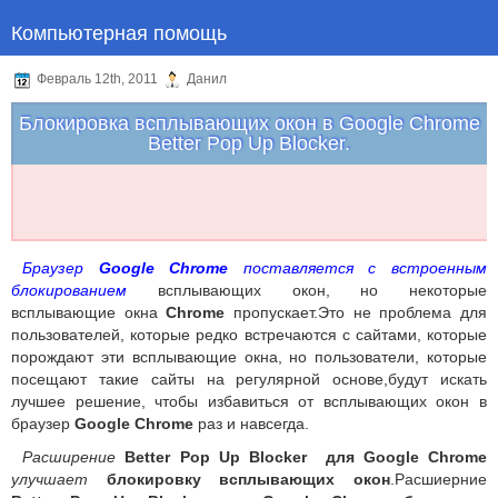
Компьютерная помощь
Февраль 12th, 2011
Данил
Блокировка всплывающих окон в Google Chrome
Better Pop Up Blocker.
Браузер
Google Chrome
поставляется с встроенным
блокированием
всплывающих окон, но некоторые
всплывающие окна
Chrome
пропускает.Это не проблема для
пользователей, которые редко встречаются с сайтами, которые
порождают эти всплывающие окна, но пользователи, которые
посещают такие сайты на регулярной основе,будут искать
лучшее решение, чтобы избавиться от всплывающих окон в
браузер
Google Chrome
раз и навсегда.
Расширение
Better Pop Up Blocker для Google Chrome
улучшает
блокировку всплывающих окон
.Расшиерние