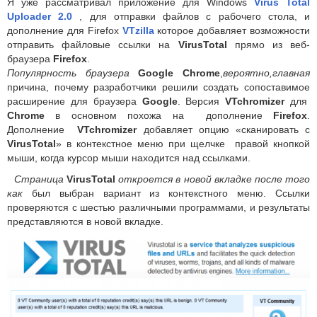
Я уже рассматривал приложение для Windows
Virus Total
Uploader 2.0
, для отправки файлов с рабочего стола, и
дополнение для Firefox
VTzilla
которое добавляет возможности
отправить файловые ссылки на
VirusTotal
прямо из веб-
браузера
Firefox
.
Популярность браузера
Google Chrome
,
вероятно,главная
причина, почему разработчики решили создать сопоставимое
расширение для браузера
Google
. Версия
VTchromizer
для
Chrome
в основном похожа на дополнение
Firefox
.
Дополнение
VTchromizer
добавляет опцию «сканировать с
VirusTotal
» в контекстное меню при щелчке правой кнопкой
мыши, когда курсор мыши находится над ссылками.
Страница
VirusTotal
откроется в новой вкладке после того
как
был выбран вариант из контекстного меню. Ссылки
проверяются с шестью различными программами, и результаты
представляются в новой вкладке.