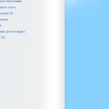
ные программы
лезно знать
зация ПК
медиа
а
ммы фото и видео
 ПК