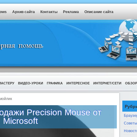
dows
Архив сайта
Контакты
Реклама
Описание сайта
МАСТЕРУ
ВИДЕО-УРОКИ
ГРАФИКА
ИНТЕРЕСНОЕ
ИНТЕРНЕТ/СЕТИ
ОБЗО
мойлик
Рубр
одажи Precision Mouse от
Браузе
Microsoft
Советы
Новост