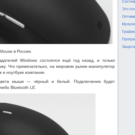
Систем
Это по
Оптими
Мульти
График
Програ
Защита
 Mouse в России.
дателей Windows состоялся ещё год назад, и только
дажу. Что примечательно, на мировом рынке манипулятор
к и ноутбуки компании.
 цвета мыши — чёрный и белый. Подключение будет
ибо Bluetooth LE.