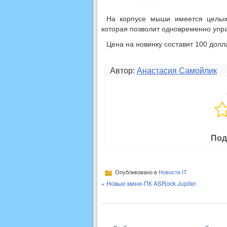
На корпусе мыши имеется целых 
которая позволит одновременно упра
Цена на новинку составит 100 долл
Автор:
Анастасия Самойлик
Под
Опубликовано в
Новости IT
«
Новые мини-ПК ASRock Jupiter