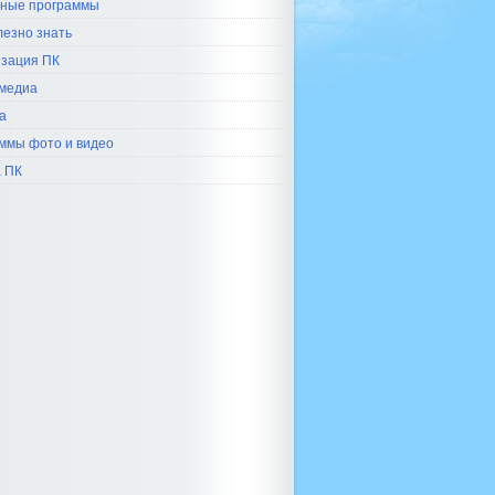
ные программы
лезно знать
зация ПК
медиа
а
ммы фото и видео
 ПК