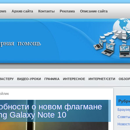
dows
Архив сайта
Контакты
Реклама
Описание сайта
МАСТЕРУ
ВИДЕО-УРОКИ
ГРАФИКА
ИНТЕРЕСНОЕ
ИНТЕРНЕТ/СЕТИ
ОБЗО
ойлик
Рубр
обности о новом флагмане
Браузе
g Galaxy Note 10
Советы
Новост