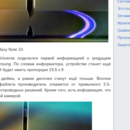
Систем
Это по
Оптими
Мульти
График
Програ
Защита
axy Note 10.
Universe поделился первой информацией о грядущем
msung. По словам информатора, устройство станет ещё
будет иметь пропорции 19,5 к 9.
6 дюйма, а рамки дисплея станут ещё тоньше. Вполне
фаблета производитель откажется от привычного 3,5-
еспроводных решений. Кроме того, есть информация, что
ой камерой.