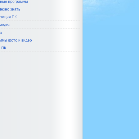
ные программы
лезно знать
зация ПК
медиа
а
ммы фото и видео
 ПК