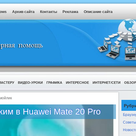
dows
Архив сайта
Контакты
Реклама
Описание сайта
МАСТЕРУ
ВИДЕО-УРОКИ
ГРАФИКА
ИНТЕРЕСНОЕ
ИНТЕРНЕТ/СЕТИ
ОБЗО
мойлик
Рубр
им в Huawei Mate 20 Pro
Браузе
Советы
Новост