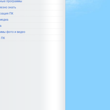
ные программы
лезно знать
зация ПК
медиа
а
ммы фото и видео
 ПК