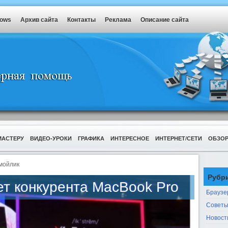
dows
Архив сайта
Контакты
Реклама
Описание сайта
МАСТЕРУ
ВИДЕО-УРОКИ
ГРАФИКА
ИНТЕРЕСНОЕ
ИНТЕРНЕТ/СЕТИ
ОБЗО
мойлик
Рубр
ет конкурента MacBook Pro
Браузе
Советы
Новост