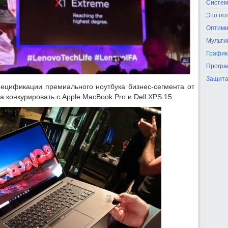
Систем
Это по
Оптими
Мульти
График
Програ
Защита
ецификации премиального ноутбука бизнес-сегмента от
 конкурировать с Apple MacBook Pro и Dell XPS 15.