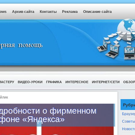
dows
Архив сайта
Контакты
Реклама
Описание сайта
МАСТЕРУ
ВИДЕО-УРОКИ
ГРАФИКА
ИНТЕРЕСНОЕ
ИНТЕРНЕТ/СЕТИ
ОБЗО
йлик
Рубр
дробности о фирменном
Браузе
фоне «Яндекса»
Советы
Новост