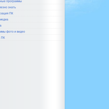
ные программы
лезно знать
зация ПК
медиа
а
ммы фото и видео
 ПК