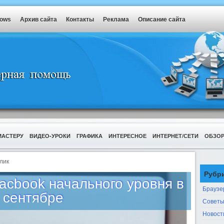
dows
Архив сайта
Контакты
Реклама
Описание сайта
МАСТЕРУ
ВИДЕО-УРОКИ
ГРАФИКА
ИНТЕРЕСНОЕ
ИНТЕРНЕТ/СЕТИ
ОБЗО
лик
Рубр
acbook начального уровня в
Браузе
сентябре
Советы
Новост