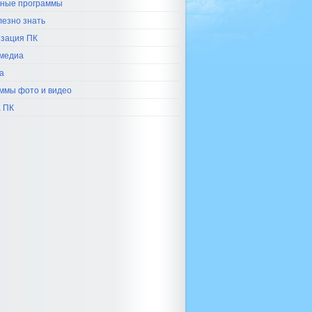
ные программы
лезно знать
зация ПК
медиа
а
ммы фото и видео
 ПК