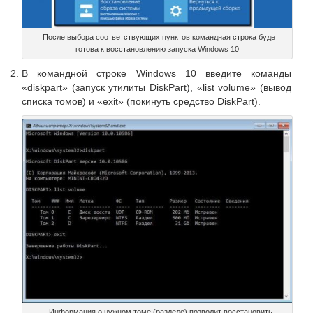
После выбора соответствующих пунктов командная строка будет
готова к восстановлению запуска Windows 10
В командной строке Windows 10 введите команды
«diskpart» (запуск утилиты DiskPart), «list volume» (вывод
списка томов) и «exit» (покинуть средство DiskPart).
Информация о нужном томе (разделе) позволит восстановить