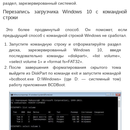
раздел, зарезервированный системой.
Перезапись загрузчика Windows 10 с командной
строки
Это более продвинутый способ. Он поможет, если
предыдущий способ с командной строкой Windows не сработал.
Запустите командную строку и отформатируйте раздел
диска, зарезервированный Windows 10, введя
последовательно команды «diskpart», «list volume»,
«select volume 1» и «format fs=FAT32».
После завершения форматирования скрытого тома
выйдите из DiskPart по команде exit и запустите командой
«bcdboot.exe D:\Windows» (где D: — системный том)
работу приложения BCDBoot.