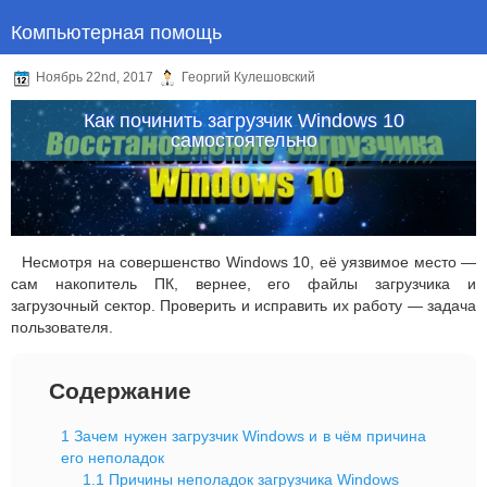
Компьютерная помощь
Ноябрь 22nd, 2017
Георгий Кулешовский
Как починить загрузчик Windows 10
самостоятельно
Несмотря на совершенство Windows 10, её уязвимое место —
сам накопитель ПК, вернее, его файлы загрузчика и
загрузочный сектор. Проверить и исправить их работу — задача
пользователя.
Содержание
1
Зачем нужен загрузчик Windows и в чём причина
его неполадок
1.1
Причины неполадок загрузчика Windows