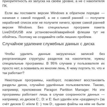
приоритетность их запуска на своём уровне, а не с накопителя
ПК.
Если вы поставите версии Windows в обратном порядке —
начиная с самой поздней, а не с самой ранней — получите
нерабочий список или не получите ничего, кроме самой ранней
версии Windows. Без специальных программ пакета
LiveDVD/USB или установочной/аварийной флешки тут не
обойтись. Поэтому не создавайте себе лишних проблем.
Случайное удаление служебных данных с диска
Чтобы удалить данные загрузочных записей без
реорганизации структуры разделов на накопителе, нужны
специальные программы. В 95% случаев у пользователя их
просто нет, а осваивать их многим лень. К чему портить то, что и
так работает?
Некоторые программы, наоборот, позволяют восстановить
разделы диска, случайно удалённые пользователем. Таково,
например, приложение Paragon Partition Manager. Но эти
программы работают лишь в случае сохранности данных —
например, из дисков C:, D: и E: был удалён или «раздвинут» (за
счёт дисков C: и/или E: ) том D:, однако файлы на нём не были