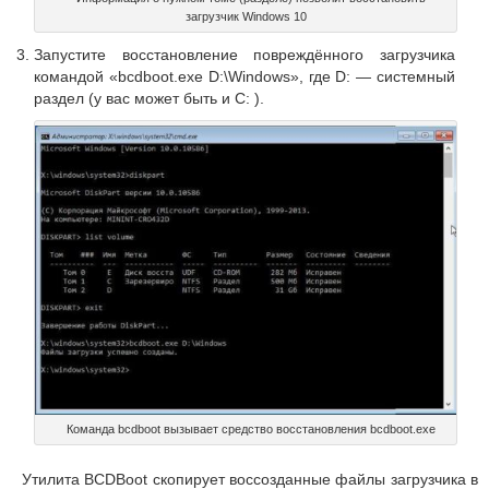
загрузчик Windows 10
Запустите восстановление повреждённого загрузчика
командой «bcdboot.exe D:\Windows», где D: — системный
раздел (у вас может быть и C: ).
Команда bcdboot вызывает средство восстановления bcdboot.exe
Утилита BCDBoot скопирует воссозданные файлы загрузчика в