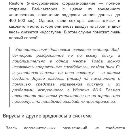
Restore (низкоуровневое форматирование — полное
стирание Bad-секторов с целью их временного
«оживления», понижение задержки чтения данных до
400–500 мс). Однако, если секторы «посыпались» в
каком-то месте, вскоре они вновь выйдут из строя, и диск
вновь окажется недоступен. В этом случае поможет лишь
первый способ.
Утешительным диагнозом является скопище Bad-
секторов, разбросанное не по всему диску, а
приблизительно в одном месте. Тогда можно
исключить «поражённые гигабайты», создав диск C:
и установив вначале на него систему — а затем
создать другие разделы (тома) на накопителе с
помощью средства управления дисками и их
разделами, встроенного в Windows 8/10. Размер
накопителя при этом уменьшится не на треть или
половину, а на нерабочие гигабайты пространства.
Вирусы и другие вредоносы в системе
Здесь дополнительных разъяснений не требуется.