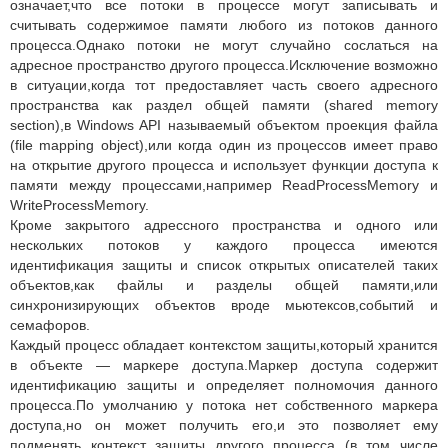
означает,что все потоки в процессе могут записывать и
считывать содержимое памяти любого из потоков данного
процесса.Однако потоки не могут случайно сослаться на
адресное пространство другого процесса.Исключение возможно
в ситуации,когда тот предоставляет часть своего адресного
пространства как раздел общей памяти (shared memory
section),в Windows API называемый объектом проекция файла
(file mapping object),или когда один из процессов имеет право
на открытие другого процесса и использует функции доступа к
памяти между процессами,например ReadProcessMemory и
WriteProcessMemory.
Кроме закрытого адрессного пространства и одного или
нескольких потоков у каждого процесса имеются
идентификация защиты и список открытых описателей таких
объектов,как файлы и разделы общей памяти,или
синхронизирующих объектов вроде мьютексов,событий и
семафоров.
Каждый процесс обладает контекстом защиты,который хранится
в объекте — маркере доступа.Маркер доступа содержит
идентификацию защиты и определяет полномочия данного
процесса.По умолчанию у потока нет собственного маркера
доступа,но он может получить его,и это позволяет ему
подменять контекст защиты другого процесса (в том числе