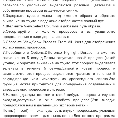
сервисов,по умолчанию выделяются розовым цветом.Ваши
собственные процессы выделяются синим.
3.Задержите курсор мыши над именем образа и обратите
внимание на то,что в подсказке отображается полный путь.
4.Щелкните View,Select Columns и добавьте путь образа.
5.Отсортируйте по колонке процессов и вы увидите,что
представление в виде дерева исчезло.
6.Сбросьте View,Show Process From All Users для отображения
только ваших процессов.
7.Перейдите в Options,Difference Highlight Duration и смените
значение на 5 секунд.Потом запустите новый процесс (какой
угодно) и обратите внимание на то,что этот процесс выделяется
зелёным в течение 5 секунд.Закройте новый процесс и
заметьте,что этот процесс выделяется красным в течение 5
секунд,прежде чем исчезнуть из древовидного списка.Эта
функция может пригодиться для обнаружения создаваемых и
завершаемых процессов в системе.
8.Наконец,дважды щелкните какой-нибудь процесс и изучите
вкладки,доступные в окне свойств процесса.(Эти вкладки
понадобятся нам в дальнейших экспериментах.)
Поток (Thread) — некая сущность внутри процесса,получающая
процессорное время для выполнения.Без потока программа