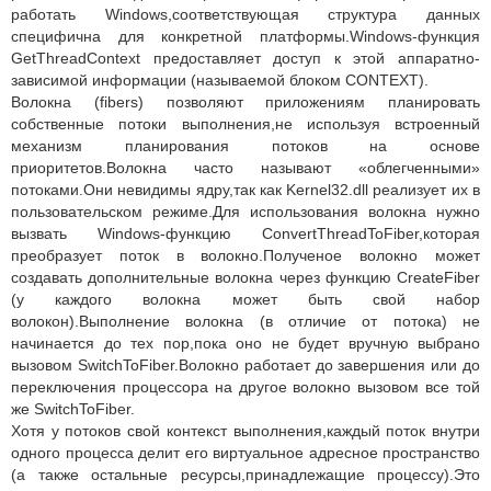
работать Windows,соответствующая структура данных
специфична для конкретной платформы.Windows-функция
GetThreadContext предоставляет доступ к этой аппаратно-
зависимой информации (называемой блоком CONTEXT).
Волокна (fibers) позволяют приложениям планировать
собственные потоки выполнения,не используя встроенный
механизм планирования потоков на основе
приоритетов.Волокна часто называют «облегченными»
потоками.Они невидимы ядру,так как Kernel32.dll реализует их в
пользовательском режиме.Для использования волокна нужно
вызвать Windows-функцию ConvertThreadToFiber,которая
преобразует поток в волокно.Полученое волокно может
создавать дополнительные волокна через функцию CreateFiber
(у каждого волокна может быть свой набор
волокон).Выполнение волокна (в отличие от потока) не
начинается до тех пор,пока оно не будет вручную выбрано
вызовом SwitchToFiber.Волокно работает до завершения или до
переключения процессора на другое волокно вызовом все той
же SwitchToFiber.
Хотя у потоков свой контекст выполнения,каждый поток внутри
одного процесса делит его виртуальное адресное пространство
(а также остальные ресурсы,принадлежащие процессу).Это