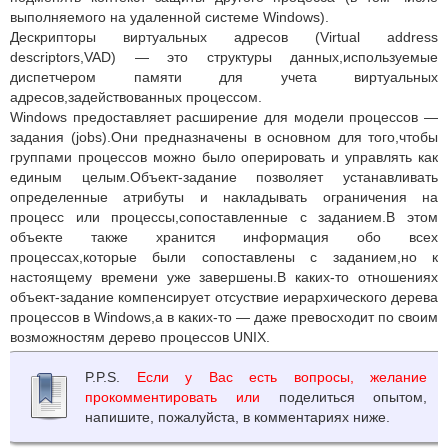
выполняемого на удаленной системе Windows).
Дескрипторы виртуальных адресов (Virtual address
descriptors,VAD) — это структуры данных,используемые
диспетчером памяти для учета виртуальных
адресов,задействованных процессом.
Windows предоставляет расширение для модели процессов —
задания (jobs).Они предназначены в основном для того,чтобы
группами процессов можно было оперировать и управлять как
единым целым.Объект-задание позволяет устанавливать
определенные атрибуты и накладывать ограничения на
процесс или процессы,сопоставленные с заданием.В этом
объекте также хранится информация обо всех
процессах,которые были сопоставлены с заданием,но к
настоящему времени уже завершены.В каких-то отношениях
объект-задание компенсирует отсуствие иерархического дерева
процессов в Windows,а в каких-то — даже превосходит по своим
возможностям дерево процессов UNIX.
P.P.S.
Если у Вас есть вопросы, желание
прокомментировать или
поделиться опытом,
напишите, пожалуйста, в комментариях ниже.