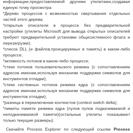
информации,предоставляемой другими утилитами,создавая
единую точку просмотра:
*Дерево процессов с возможностью свертывания отдельных
частей этого дерева;
*открытые описатели в процессе без предварительной
настройки (утилиты Microsoft для вывода открытых описателей
требуют предварительной установки общесистемного флага и
перезагрузки);
*список DLL (и файлов,проецируемых в память) в каком-либо
процессе;
*активность потоков в каком-либо процессе;
*стеки потоков пользовательского режима (с сопоставлением
адресов именам,используя механизм поддержки символов для
инстументов отладки);
*стеки системных потоков режима ядра (с сопоставлением
адресов именам,используя механизм поддержки символов для
инстументов отладки);
*разница в переключении контекстов (context switch delta);
*лимиты памяти режима ядра (пулов пулов подкачиваемой и
неподкачиваемой памяти)(остальные утилиты показывают
только текущие размеры).
Скачайте Process Explorer по следующей ссылке
Process