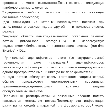
процесса не может выполнятся.Поток включает следующие
наиболее важные элементы:
*содержимое набора регистров процессора,отражающих
состояние процессора;
*два стека,один из которых используется потоком при
выполнении в режиме ядра,а другой — в пользовательском
режиме;
*закрытую область памяти,называемую локальной памятью
потока (thread-local storage,TLS) и используемую
подсистемами,библиотеками исполняющих систем (run-time
libraries) и DLL;
*уникальный идентификатор потока (во внутрисистемной
терминологии также называемый идентификатором
клиента:идентификаторы процессов и потоков генерируются из
одного пространства имен и никогда не перекрываются);
*иногда потоки обладают своим контекстом защиты,который
обычно используется многопоточными серверными
приложениями,подменяющими контекст защиты
обслуживаемых клиентов.
Переменные регистры,стеки и локальные области памяти
называются контекстом потока.Поскольку эта информация
различна на каждой аппаратной платформе,на которой может