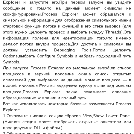
Explorer
и запустите его.При первом запуске вы увидите
сообщение о том,что на данный момент символы не
сконфигурированы,Process Explorer может обращаться к
символьной информации для отображения символьного имени
стартовой функции потока и функций в его стеке вызовов (для
этого нужно щелкнуть процесс и выбрать вкладку Threads).Эта
информация полезна для идентификации того,что именно
делают потоки внутри процесса.Для доступа к символам вы
должны установить Debugging Tools.Потом щелкнуть
Options,выбрать Configure Symbols и набрать подходящий путь
Symbols.
При запуске Process Explorer по умолчанию выводит список
процессов в верхней половине окна,а список открытых
описателей для выбраного на данный момент процесса — в
нижней половине.Если вы задержите курсор мыши над именем
процесса,Process Explorer также показывает описание
образа,название компании и полный путь.
Вот как использовать некоторые базовые возможности Process
Explorer:
1.Отключите нижнюю секцию,сбросив View,Show Lower Pane.
(Нижняя секция может отображать открытые описатели или
проецируемые DLL и файлы.)
2.Обратите внимание на то,что процессы,являющиеся хостами