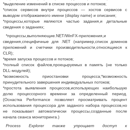
*выделение изменений в списке процессов и потоков;
*список сервисов внутри процессов — хостов сервисов с
выводом отображаемого имени (display name) и описания;
*процессы,которые являются частью задания,и детальные
сведения о заданиях;
*процессы,выполняющие.NET/WinFX-приложения,и
сведения,специфичные для .NET (например,список доменов
приложений и счетчики производительности,относящиеся к
CLR);
*время запуска процессов и потоков;
*полный список файлов,проецыруемых в память (не только
DLL-модулей);
*возможность приостановки процесса;*возможность
принудительного завершения индивидуальных потоков;
*простота выявления процессов,использующих наибольшую
долю процессорного времени за определенный период.
(Оснастка Performance позволяет просматривать процент
использования процессора для заданого набора процессов,но
не показывает автоматически процессы,созданные после
начала сеанса мониторинга.)
Process Explorer также упрощает доступ к