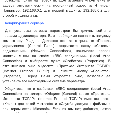
протокола прямо на первой вкладке измените «Получение IP
адреса автоматически» на постоянный адрес из 4 чисел.
Например, 192.168.0.1 для первой машины, 192.168.0.2 для
второй машины и т.д.
Конфигурация сервера
Для установки сетевых параметров Вы должны войти с
правами администратора. Вам необходимо назначить каждому
компьютеру IP адрес. Делается это так: открываете «Панель
управления» (Control Panel), открываете папку «Сетевые
подключения» (Network Connections), нажимаете правой
кнопкой мыши на своём «ЛВС соединении» (Local Area
Connection) и выбираете пункт «Свойства» (Properties). В
открывшемся окне выделите «Протокол Интернета TCP/IP»
(Internet Protocol TCP/IP) и нажмите кнопку «Свойства»
(Properties). Перед Вами откроется окно, позволяющее
установить все необходимые сетевые параметры.
Убедитесь, что в свойствах «ЛВС соединения» (Local Area
Connection) на вкладке «Общие» (General) кроме «Протокола
Интернета TCP/IP» (Internet Protocol TCP/IP) имеются также
«Клиент для сетей Microsoft» и «Служба доступа к файлам и
принтерам сетей Microsoft». Если их там нет, добавьте, нажав