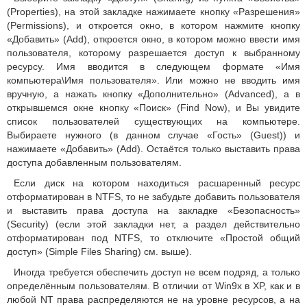
(Properties), на этой закладке нажимаете кнопку «Разрешения»
(Permissions), и откроется окно, в котором нажмите кнопку
«Добавить» (Add), откроется окно, в котором можно ввести имя
пользователя, которому разрешается доступ к выбранному
ресурсу. Имя вводится в следующем формате «Имя
компьютера\Имя пользователя». Или можно не вводить имя
вручную, а нажать кнопку «Дополнительно» (Advanced), а в
открывшемся окне кнопку «Поиск» (Find Now), и Вы увидите
список пользователей существующих на компьютере.
Выбираете нужного (в данном случае «Гость» (Guest)) и
нажимаете «Добавить» (Add). Остаётся только выставить права
доступа добавленным пользователям.
Если диск на котором находиться расшаренный ресурс
отформатирован в NTFS, то не забудьте добавить пользователя
и выставить права доступа на закладке «Безопасность»
(Security) (если этой закладки нет, а раздел действительно
отформатирован под NTFS, то отключите «Простой общий
доступ» (Simple Files Sharing) см. выше).
Иногда требуется обеспечить доступ не всем подряд, а только
определённым пользователям. В отличии от Win9x в XP, как и в
любой NT права распределяются не на уровне ресурсов, а на