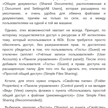
«Общие документы» (Shared Documents), расположенная в
[..Document and Settings\All Users], которая расшарена по
умолчанию, и очень удобна для обмена файлами и
документами, причём не только по сети, но и между
пользователями на одной и той же машине.
Однако, этих возможностей хватает не всегда. Принцип, по
которому осуществляется доступ к ресурсам в XP интентичен
тому, который использовался в W2k. Если требуется просто
обеспечить доступ, без разграничения прав, то достаточно
просто убедиться в том, что пользователь «Гость» (Guest) не
отключен (апплет «Учётные записи пользователей» (User
Accounts) в «Панели управления» (Control panel)). После этого
добавьте пользователя «Гость» (Guest) в права доступа на
расшаренную папку. Для того что бы сделать это, отключите
«Простой общий доступ» (Simple Files Sharing).
Кстати, для этого нужно открыть «Свойства папки» (Folder
Properties) в «Панели управления» (Control panel) и на вкладке
«Вид» (View) скинуть флажок с пункта «Использовать простой
общий доступ к файлам (рекомендуется)» (Use Simple Files
Sharing (Recommended)).
Выберите закладку «Доступ» (Sharing) из пункта «Свойства»