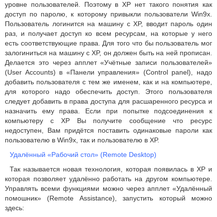
уровне пользователей. Поэтому в XP нет такого понятия как
доступ по паролю, к которому привыкли пользователи Win9x.
Пользователь логинится на машину с XP, вводит пароль один
раз, и получает доступ ко всем ресурсам, на которые у него
есть соответствующие права. Для того что бы пользователь мог
залогиниться на машину с XP, он должен быть на ней прописан.
Делается это через апплет «Учётные записи пользователей»
(User Accounts) в «Панели управления» (Control panel), надо
добавить пользователя с тем же именем, как и на компьютере,
для которого надо обеспечить доступ. Этого пользователя
следует добавить в права доступа для расшаренного ресурса и
назначить ему права. Если при попытке подсоединения к
компьютеру с XP Вы получите сообщение что ресурс
недоступен, Вам придётся поставить одинаковые пароли как
пользователю в Win9x, так и пользователю в XP.
Удалённый «Рабочий стол» (Remote Desktop)
Так называется новая технология, которая появилась в XP и
которая позволяет удалённо работать на другом компьютере.
Управлять всеми функциями можно через апплет «Удалённый
помошник» (Remote Assistance), запустить который можно
здесь: