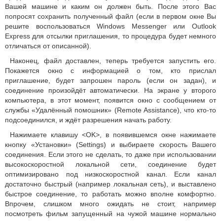
Вашей машине и каким он должен быть. После этого Вас
попросят сохранить полученный файл (если в первом окне Вы
решите воспользоваться Windows Messenger или Outlook
Express для отсылки приглашения, то процедура будет немного
отличаться от описанной).
Наконец, файл доставлен, теперь требуется запустить его.
Покажется окно с информацией о том, кто прислал
приглашение, будет запрошен пароль (если он задан), и
соединение произойдёт автоматически. На экране у второго
компьютера, в этот момент, появится окно с сообщением от
службы «Удалённый помошник» (Remote Assistance), что кто-то
подсоединился, и ждёт разрешения начать работу.
Нажимаете клавишу <OK>, в появившемся окне нажимаете
кнопку «Установки» (Settings) и выбираете скорость Вашего
соединения. Если этого не сделать, то даже при использовании
высокоскоростной локальной сети, соединение будет
оптимизировано под низкоскоростной канал. Если канал
достаточно быстрый (например локальная сеть), и выставлено
быстрое соединение, то работать можно вполне комфортно.
Впрочем, слишком много ожидать не стоит, например
посмотреть фильм запущенный на чужой машине нормально