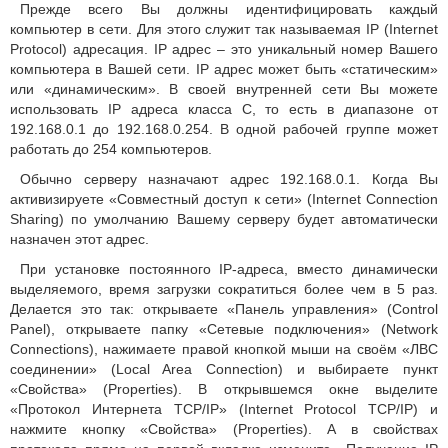
Прежде всего Вы должны идентифицировать каждый
компьютер в сети. Для этого служит так называемая IP (Internet
Protocol) адресация. IP адрес – это уникальный номер Вашего
компьютера в Вашей сети. IP адрес может быть «статическим»
или «динамическим». В своей внутренней сети Вы можете
использовать IP адреса класса C, то есть в диапазоне от
192.168.0.1 до 192.168.0.254. В одной рабочей группе может
работать до 254 компьютеров.
Обычно серверу назначают адрес 192.168.0.1. Когда Вы
активизируете «Совместный доступ к сети» (Internet Connection
Sharing) по умолчанию Вашему серверу будет автоматически
назначен этот адрес.
При установке постоянного IP-адреса, вместо динамически
выделяемого, время загрузки сократиться более чем в 5 раз.
Делается это так: открываете «Панель управления» (Control
Panel), открываете папку «Сетевые подключения» (Network
Connections), нажимаете правой кнопкой мыши на своём «ЛВС
соединении» (Local Area Connection) и выбираете пункт
«Свойства» (Properties). В открывшемся окне выделите
«Протокол Интернета TCP/IP» (Internet Protocol TCP/IP) и
нажмите кнопку «Свойства» (Properties). А в свойствах