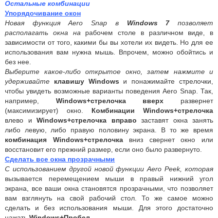
Остальные комбинации
Упорядочивание окон
Новая функция Aero Snap в
Windows 7
позволяет
располагать окна на
рабочем столе в различном виде, в
зависимости от того, какими бы вы хотели их видеть. Но для ее
использования вам нужна мышь. Впрочем, можно обойтись и
без нее.
Выберите какое-либо открытое окно, затем нажмите и
удерживайте
клавишу Windows
и понажимайте стрелочки,
чтобы увидеть возможные варианты поведения Aero Snap. Так,
например,
Windows+стрелочка вверх
развернет
(максимизирует) окно.
Комбинации Windows+стрелочка
влево и
Windows+стрелочка вправо
заставят окна занять
либо левую, либо правую половину экрана. В то же время
комбинация Windows+стрелочка
вниз свернет окно или
восстановит его прежний размер, если оно было развернуто.
Сделать все окна прозрачными
С использованием другой новой функции Aero Peek, которая
вызывается перемещением мыши в правый нижний угол
экрана, все ваши окна становятся прозрачными, что позволяет
вам взглянуть на свой рабочий стол. То же самое можно
сделать и без использования мыши. Для этого достаточно
нажать
Windows+Пробел
.