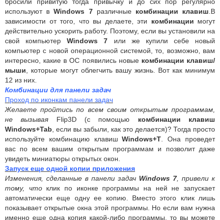
бросили привитую тогда привычку и до сих пор регулярно
используют в
Windows
7
различные
комбинации клавиш
.В
зависимости от того, что вы делаете, эти
комбинации
могут
действительно ускорить работу. Поэтому, если вы установили на
свой компьютер
Windows 7
или же купили себе новый
компьютер с новой операционной системой, то, возможно, вам
интересно, какие в ОС появились новые
комбинации клавиш/
мыши
, которые могут облегчить вашу жизнь. Вот как минимум
12 из них.
Комбинации для панели задач
Проход по иконкам панели задач
Желаете пройтись по всем своим открытым программам,
не вызывая
Flip3D (с помощью
комбинации клавиш
Windows+Tab
, если вы забыли, как это делается)? Тогда просто
используйте комбинацию клавиш
Windows+T
. Она проведет
вас по всем вашим открытым программам и позволит даже
увидеть миниатюры открытых окон.
Запуск еще одной копии приложения
Изменения, сделанные в панели задач
Windows 7
, привели к
тому, что
клик по иконке программы на ней не запускает
автоматически еще одну ее копию. Вместо этого клик лишь
показывает открытые окна этой программы. Но если вам нужна
именно еще одна копия какой-либо программы, то вы можете