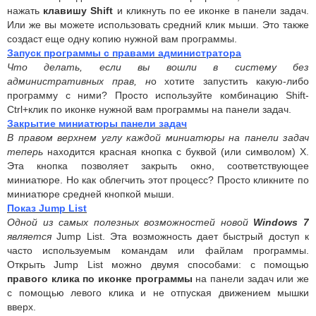
нажать
клавишу Shift
и кликнуть по ее иконке в панели задач.
Или же вы можете использовать средний клик мыши. Это также
создаст еще одну копию нужной вам программы.
Запуск программы с правами администратора
Что делать, если вы вошли в систему без
административных прав, н
о хотите запустить какую-либо
программу с ними? Просто используйте комбинацию Shift-
Ctrl+клик по иконке нужной вам программы на панели задач.
Закрытие миниатюры панели задач
В правом верхнем углу каждой миниатюры на панели задач
теперь
находится красная кнопка с буквой (или символом) X.
Эта кнопка позволяет закрыть окно, соответствующее
миниатюре. Но как облегчить этот процесс? Просто кликните по
миниатюре средней кнопкой мыши.
Показ Jump List
Одной из самых полезных возможностей новой
Windows 7
является
Jump List. Эта возможность дает быстрый доступ к
часто используемым командам или файлам программы.
Открыть Jump List можно двумя способами: с помощью
правого клика по иконке программы
на панели задач или же
с помощью левого клика и не отпуская движением мышки
вверх.