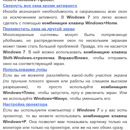
Свернуть все окна кроме активного
Иногда возникает необходимость в сворачивании всех окон
за
исключением активного. В
Windows 7
это легко можно
сделать с помощью
комбинации клавиш Windows+Home
.
Переместить окна на другой экран
Многоэкранные системы могут быть потрясающе
удобными, но
распределение окон по нескольким экранам
может также стать большой проблемой. Правда, это не касается
Windows 7
. В ней можно использовать
комбинацию клавиш
Shift-Windows-стрелочка Вправо/Влево
, чтобы отправить
окно на соответствующий экран.
Использование лупы
Если вы не можете разглядеть какой-либо участок экрана
(по причине
плохого зрения или работы на слишком высоком
разрешении), то просто используйте
комбинацию
Windows+Плюс
, чтобы запустить лупу и увеличить экран. Или
же используйте
Windows+Минус
, чтобы уменьшить его.
Настройка проектора
Если вы используете компьютер с
Windows 7
и у вас есть
проектор,
то
вы
можете использовать
комбинацию клавиш
Windows+P
. Она позволит вам показывать картинку только на
мониторе или только на проекторе, или же на них обоих сразу.