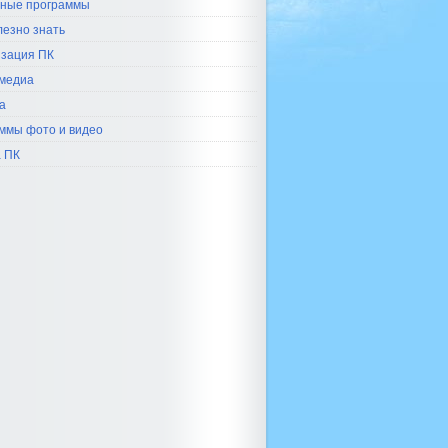
ные программы
лезно знать
зация ПК
медиа
а
ммы фото и видео
 ПК