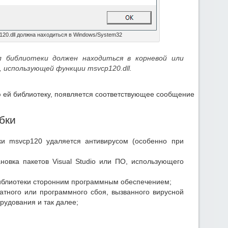
20.dll должна находиться в Windows/System32
л библиотеки должен находиться в корневой или
 использующей функции msvcp120.dll.
 ей библиотеку, появляется соответствующее сообщение
бки
и msvcp120 удаляется антивирусом (особенно при
ановка пакетов Visual Studio или ПО, использующего
библиотеки сторонним программным обеспечением;
атного или программного сбоя, вызванного вирусной
рудования и так далее;