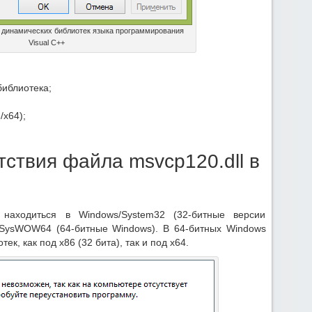
з динамических библиотек языка программирования
Visual C++
библиотека;
/х64);
тствия файла msvcp120.dll в
 находиться в Windows/System32 (32-битные версии
/SysWOW64 (64-битные Windows). В 64-битных Windows
к, как под x86 (32 бита), так и под x64.