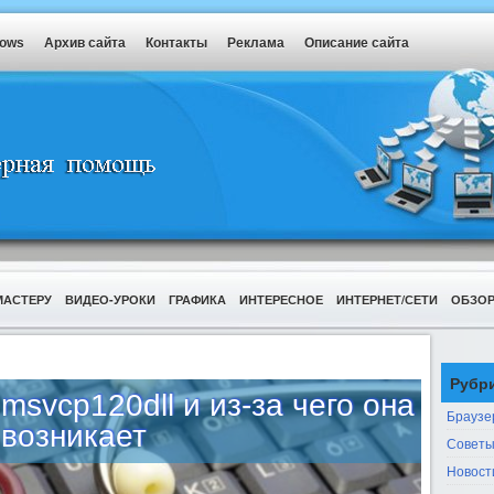
dows
Архив сайта
Контакты
Реклама
Описание сайта
МАСТЕРУ
ВИДЕО-УРОКИ
ГРАФИКА
ИНТЕРЕСНОЕ
ИНТЕРНЕТ/СЕТИ
ОБЗО
Рубр
msvcp120dll и из-за чего она
Браузе
возникает
Советы
Новост