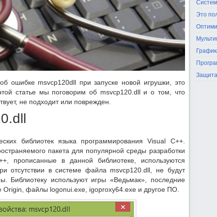
Систем
Это по
Оптими
Мульти
График
Програ
Защита
об ошибке msvcp120dll при запуске новой игрушки, это
этой статье мы поговорим об msvcp120.dll и о том, что
твует, не подходит или поврежден.
.dll
еских библиотек языка программирования Visual C++.
ространяемого пакета для популярной среды разработки
C++, прописанные в данной библиотеке, используются
и отсутствии в системе файла msvcp120.dll, не будут
мы. Библиотеку используют игры «Ведьмак», последние
е Origin, файлы logonui.exe, igoproxy64.exe и другое ПО.