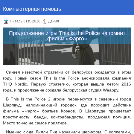
Компьютерная помощь
Январь 31st, 2018
Данил
Продолжение игры This Is the Police напомнит
фильм «Фарго»
Сиквел известной стратегии от белорусов ожидается в этом
году. Новый сезон This Is the Police анонсировала компания
THQ Nordic. Первую стратегию, которая вышла летом 2016
года, и продолжение создала белорусская студия Weappy.
В This Is the Police 2 игроки перенесутся в северный город
Шарпвуд, напоминающий городок, где проходит действие
фильма «Фарго» братьев Коэнов. В Шарпвуде процветает
преступность: банды, контрабандисты, продажная полиция.
Место точно не самое приятное.
Именно сюда Лилли Рид назначили шерифом. С коллегами,