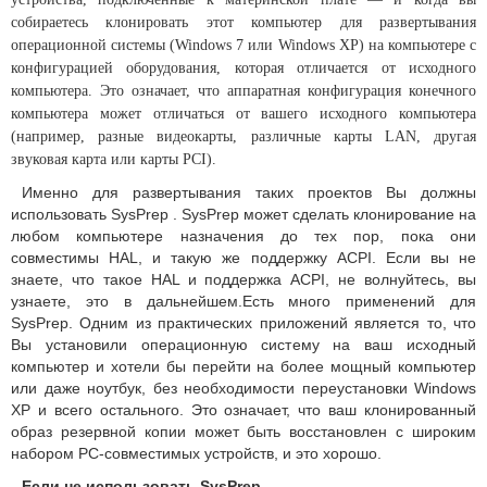
собираетесь клонировать этот компьютер для развертывания
операционной системы (Windows 7 или Windows XP) на компьютере с
конфигурацией оборудования, которая отличается от исходного
компьютера. Это означает, что аппаратная конфигурация конечного
компьютера может отличаться от вашего исходного компьютера
(например, разные видеокарты, различные карты LAN, другая
звуковая карта или карты PCI).
Именно для развертывания таких проектов Вы должны
использовать SysPrep . SysPrep может сделать клонирование на
любом компьютере назначения до тех пор, пока они
совместимы HAL, и такую ​​же поддержку ACPI. Если вы не
знаете, что такое HAL и поддержка ACPI, не волнуйтесь, вы
узнаете, это в дальнейшем.Есть много применений для
SysPrep. Одним из практических приложений является то, что
Вы установили операционную систему на ваш исходный
компьютер и хотели бы перейти на более мощный компьютер
или даже ноутбук, без необходимости переустановки Windows
XP и всего остального. Это означает, что ваш клонированный
образ резервной копии может быть восстановлен с широким
набором PC-совместимых устройств, и это хорошо.
Если не использовать SysPrep