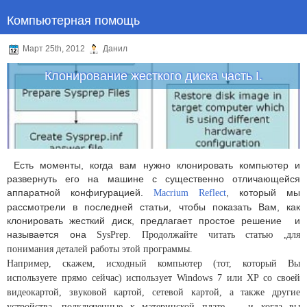
Компьютерная помощь
Март 25th, 2012
Данил
Клонирование жесткого диска часть I.
Есть моменты, когда вам нужно клонировать компьютер и
развернуть его на машине с существенно отличающейся
аппаратной конфигурацией.
, который мы
Macrium Reflect
рассмотрели в последней статьи, чтобы показать Вам, как
клонировать жесткий диск, предлагает простое решение и
называется она
SysPrep. Продолжайте читать статью ,для
понимания деталей работы этой программы.
Например, скажем, исходный компьютер (тот, который Вы
используете прямо сейчас) использует Windows 7 или XP со своей
видеокартой, звуковой картой, сетевой картой, а также другие
устройства, подключенные к материнской плате — и когда вы