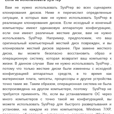
Вам не нужно использовать SysPrep во всех сценариях
клонирования дисков. Ниже я перечислил определенные
ситуации, в которых вам не нужно использовать SysPrep в
реализации клонирования дисков. Если исходный и конечный
компьютеры имеют одинаковую аппаратную конфигурацию,
если они имеют различные жесткие диски, вам не нужно
использовать SysPrep. Например, предположим, что ваш
оригинальный компьютерный жесткий диск поврежден, и вы
клонировали жесткий дисков заранее. При замене жесткого
диска, вы можете безопасно восстановить образ и
операционную систему, которая возвратит ваш компьютер к
жизни. В данном случае Вам не нужно использовать SysPrep ,
потому что только жесткие диски были изменены с исходной
конфигурацией аппаратных средств, в то время как
материнская плата, чипсеты, процессоры и другие устройства
точно такие же. Таким образом, операционная система не была
воспроизведена на другом компьютере, поэтому SysPrep не
требуется применять. Но, если вы устанавливаете ОС через
много компьютеров с точно такой же конфигурацией, вы
можете использовать SysPrep для быстрого развертывания и
установки, на каждом из этих компьютеров, Windows 7/XP,