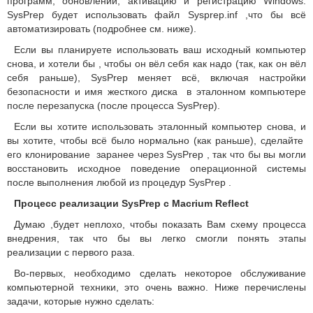
программ, обновлений, активацию и регистрацию Windows.
SysPrep будет использовать файл Sysprep.inf ,что бы всё
автоматизировать (подробнее см. ниже).
Если вы планируете использовать ваш исходный компьютер
снова, и хотели бы , чтобы он вёл себя как надо (так, как он вёл
себя раньше), SysPrep меняет всё, включая настройки
безопасности и имя жесткого диска в эталонном компьютере
после перезапуска (после процесса SysPrep).
Если вы хотите использовать эталонный компьютер снова, и
вы хотите, чтобы всё было нормально (как раньше), сделайте
его клонирование заранее через SysPrep , так что бы вы могли
восстановить исходное поведение операционной системы
после выполнения любой из процедур SysPrep .
Процесс реализации SysPrep с Macrium Reflect
Думаю ,будет неплохо, чтобы показать Вам схему процесса
внедрения, так что бы вы легко смогли понять этапы
реализации с первого раза.
Во-первых, необходимо сделать некоторое обслуживание
компьютерной техники, это очень важно. Ниже перечислены
задачи, которые нужно сделать: