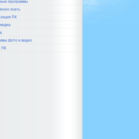
ные программы
лезно знать
зация ПК
медиа
а
ммы фото и видео
 ПК