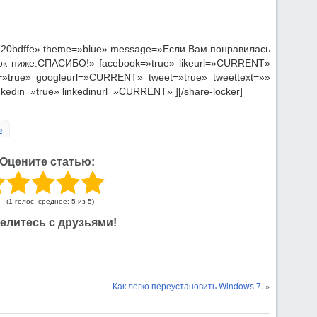
1720bdffe» theme=»blue» message=»Если Вам понравилась
пок ниже.СПАСИБО!» facebook=»true» likeurl=»CURRENT»
»true» googleurl=»CURRENT» tweet=»true» tweettext=»»
kedin=»true» linkedinurl=»CURRENT» ][/share-locker]
ь
Оцените статью:
(1 голос, среднее: 5 из 5)
елитесь с друзьями!
Как легко переустановить Windows 7.
»