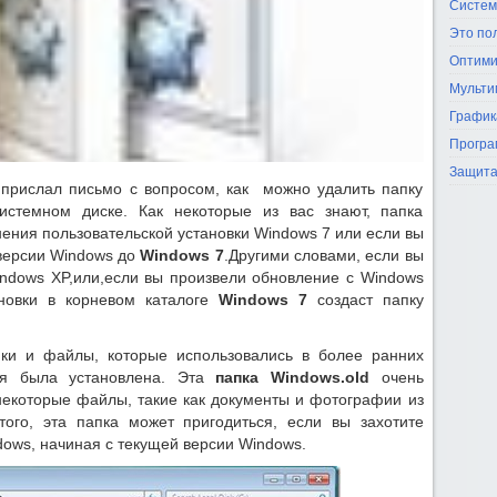
Систем
Это по
Оптими
Мульти
График
Програ
Защита
 прислал письмо с вопросом, как можно удалить папку
стемном диске. Как некоторые из вас знают, папка
нения пользовательской установки Windows 7 или если вы
версии Windows до
Windows 7
.Другими словами, если вы
ndows XP,или,если вы произвели обновление с Windows
ановки в корневом каталоге
Windows 7
создаст папку
ки и файлы, которые использовались в более ранних
рая была установлена. Эта
папка Windows.old
очень
 некоторые файлы, такие как документы и фотографии из
того, эта папка может пригодиться, если вы захотите
ows, начиная с текущей версии Windows.