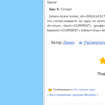
Удачи!
Шаг 5:
Готово!
[share-locker locker_id=»50b2cb15
эта статья,нажмите на одну из кно
vk=»true» vkurl=»CURRENT» google=
tweeturl=»CURRENT» follow=»true» lin
Автор:
Данил
Распечатат
Под
Опубликовано в
Это полезно знать
«
Восстановление загрузки Windows 7.