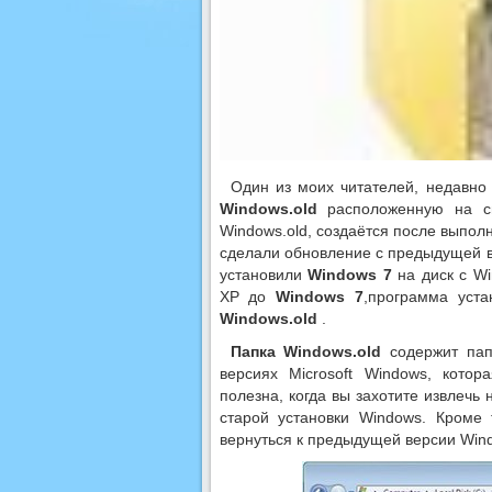
Один из моих читателей, недавно
Windows.old
расположенную на си
Windows.old, создаётся после выпол
сделали обновление с предыдущей 
установили
Windows 7
на диск с Wi
XP до
Windows 7
,программа уст
Windows.old
.
Папка Windows.old
содержит пап
версиях Microsoft Windows, кото
полезна, когда вы захотите извлечь
старой установки Windows. Кроме 
вернуться к предыдущей версии Wind