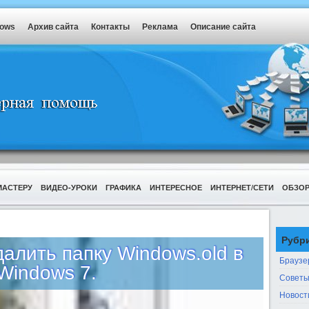
dows
Архив сайта
Контакты
Реклама
Описание сайта
МАСТЕРУ
ВИДЕО-УРОКИ
ГРАФИКА
ИНТЕРЕСНОЕ
ИНТЕРНЕТ/СЕТИ
ОБЗО
Рубр
далить папку Windows.old в
Браузе
Windows 7.
Советы
Новост