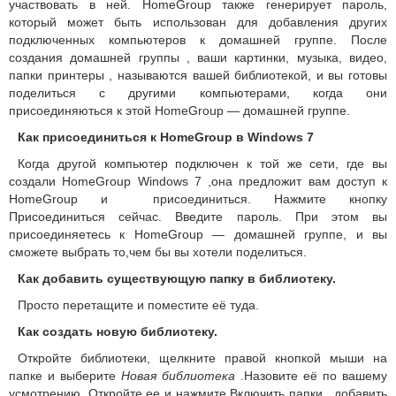
участвовать в ней.
HomeGroup также генерирует пароль,
который может быть использован для добавления других
подключенных компьютеров к домашней группе.
После
создания домашней группы , ваши картинки, музыка, видео,
папки принтеры , называются вашей библиотекой, и вы готовы
поделиться с другими компьютерами, когда они
присоединяються к этой HomeGroup — домашней группе.
Как присоединиться к HomeGroup в Windows 7
Когда другой компьютер подключен к той же сети, где вы
создали HomeGroup Windows 7 ,она предложит вам доступ к
HomeGroup и присоединиться.
Нажмите кнопку
Присоединиться сейчас.
Введите пароль.
При этом вы
присоединяетесь к HomeGroup — домашней группе, и вы
сможете выбрать то,чем бы вы хотели поделиться.
Как добавить существующую папку в библиотеку.
Просто перетащите и поместите её туда.
Как создать новую библиотеку.
Откройте библиотеки, щелкните правой кнопкой мыши на
папке и выберите
Новая библиотека
.Назовите её по вашему
усмотрению.
Откройте ее и нажмите Включить папки , добавить