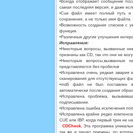
•Всегда отображает сообщение пос
самая последняя версия, и даже есл
•Cue файл имеет полный путь и 
сохранения, а не только имя файла.
•Возможность создания списков с у
функция.
•Различные другие улучшения интер
Исправления:
•Некоторые вопросы, вызванные не
признаны как CD, так что они не мо
•Некоторые вопросы,вызванные 
представляются без пробелов
•Исправлена ​​очень редкая авари
сканирования для отсутствующих фай
•md5 файл не был поставлен в 
автоматически после создания обра
•Исправлена ​​проблема, вызыва
подписывании.
•Исправлена ​​ошибка исключения по
•Исправлена ​​крайне редко компен
CUE или IBP, когда первый трек не на
CDCheck
.
Эта программа уникальн
так же и пишет причины, по которы