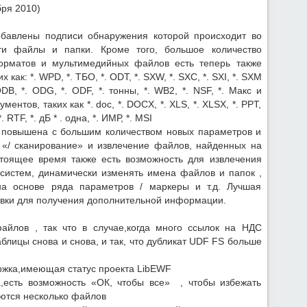
бря 2010)
обавлены подписи обнаружения которой происходит во
ти файлы и папки. Кроме того, большое количество
орматов и мультимедийных файлов есть теперь также
как: *. WPD, *. ТБО, *. ODT, *. SXW, *. SXC, *. SXI, *. SXM
 ODB, *. ODG, *. ODF, *. тонны, *. WB2, *. NSF, *. Макс и
тов, таких как *. doc, *. DOCX, *. XLS, *. XLSX, *. PPT,
. RTF, *. дБ * . одна, *. ИМР, *. MSI
 повышена с большим количеством новых параметров и
 «/ сканирование» и извлечение файлов, найденных на
стоящее время также есть возможность для извлечения
х систем, динамически изменять имена файлов и папок ,
 на основе ряда параметров / маркеры и т.д. Лучшая
авки для получения дополнительной информации.
айлов , так что в случае,когда много ссылок на НДС
блицы снова и снова, и так, что дубликат UDF FS больше
жка,имеющая статус проекта LibEWF
,есть возможность «ОК, чтобы все» , чтобы избежать
аются несколько файлов