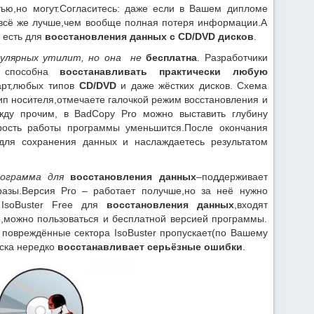
тью,но могут.Согласитесь: даже если в Вашем дипломе
 всё же лучше,чем вообще полная потеря информации.А
 есть для
восстановления данных с CD/DVD дисков
.
пулярных утилит, но она не
бесплатна
. Разработчики
а способна
восстанавливать практически любую
арт,любых типов
CD/DVD
и даже жёстких дисков. Схема
ип носителя,отмечаете галочкой режим восстановления и
ежду прочим, в BadCopy Pro можно выставить глубину
орость работы программы уменьшится.После окончания
 для сохранения данных и наслаждаетесь результатом
рограмма для
восстановления данных
–поддерживает
разы.Версия Pro – работает получше,но за неё нужно
 IsoBuster Free для
восстановления данных
,входят
o,можно пользоваться и бесплатной версией программы.
 повреждённые сектора IsoBuster пропускает(по Вашему
ска нередко
восстанавливает серьёзные ошибки
.