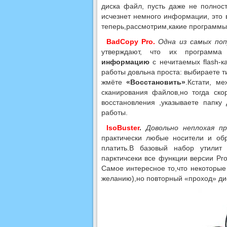
диска файл, пусть даже не полнос
исчезнет немного информации, это
теперь,рассмотрим,какие программы
BadCopy Pro.
Одна из самых по
утверждают, что их программ
информацию
с нечитаемых flash-к
работы довльна проста: выбираете т
жмёте
«Восстановить»
.Кстати, м
сканирования файлов,но тогда ск
восстановления ,указываете папку
работы.
IsoBuster
.
Довольно неплохая п
практически любые носители и об
платить.В базовый набор утилит
парктичсеки все функции версии Pr
Самое интересное то,что некоторые
желанию),но повторный «проход» ди