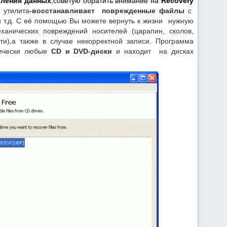
вления данных
,советую обратить внимание на
Recovery
 утилита
-восстанавливает поврежденные файлы
с
 т.д. С её помощью Вы можете вернуть к жизни нужную
ханических повреждений носителей (царапин, сколов,
ти),а также в случае некорректной записи. Программа
тически любые
CD и DVD-диски
и находит на дисках