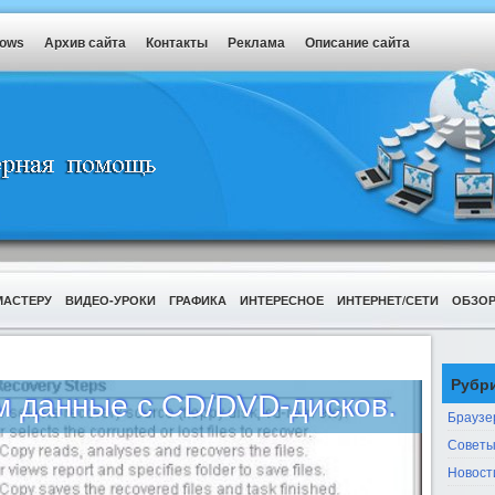
dows
Архив сайта
Контакты
Реклама
Описание сайта
МАСТЕРУ
ВИДЕО-УРОКИ
ГРАФИКА
ИНТЕРЕСНОЕ
ИНТЕРНЕТ/СЕТИ
ОБЗО
Рубр
 данные с CD/DVD-дисков.
Браузе
Советы
Новост