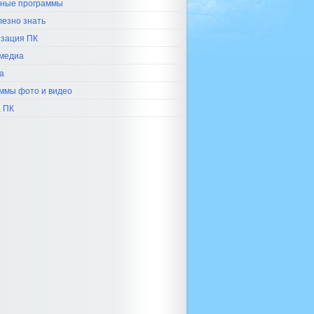
ные программы
лезно знать
зация ПК
медиа
а
ммы фото и видео
 ПК