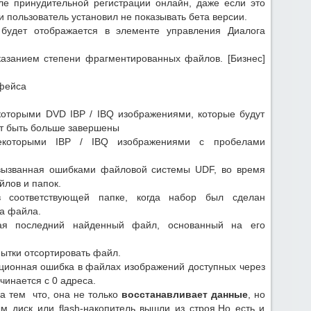
ле принудительной регистрации онлайн, даже если это
и пользователь установил не показывать бета версии.
будет отображается в элементе управления Диалога
казанием степени фрагментированных файлов. [Бизнес]
фейса
которыми DVD IBP / IBQ изображениями, которые будут
гут быть больше завершены
некоторыми IBP / IBQ изображениями с пробелами
я вызванная ошибками файловой системы UDF, во время
лов и папок.
соответствующей папке, когда набор был сделан
за файла.
вшая последний найденный файл, основанный на его
пытки отсортировать файл.
сационная ошибка в файлах изображений доступных через
чинается с 0 адреса.
а тем что, она не только
восстанавливает данные
, но
м диск или flash-накопитель вышли из строя.Но есть и