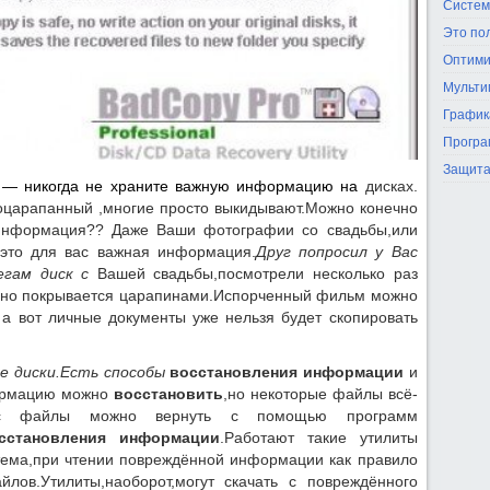
Систем
Это по
Оптими
Мульти
График
Програ
Защита
 — никогда не храните важную информацию на
дисках.
оцарапанный ,многие просто выкидывают.Можно конечно
 информация?? Даже Ваши фотографии со свадьбы,или
это для вас важная информация.
Друг попросил у Вас
легам диск с
Вашей свадьбы,посмотрели несколько раз
енно покрывается царапинами.Испорченный фильм можно
, а вот личные документы уже нельзя будет скопировать
е диски.Есть способы
восстановления информации
и
формацию можно
восстановить
,но некоторые файлы всё-
ас файлы можно вернуть с помощью программ
сстановления информации
.Работают такие утилиты
тема,при чтении повреждённой информации как правило
лов.Утилиты,наоборот,могут скачать с повреждённого