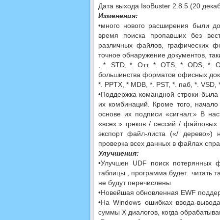
Дата выхода IsoBuster 2.8.5 (20 дека
Изменения:
•много нового расширения были д
время поиска пропавших без вес
различных файлов, графических ф
точное обнаружение документов, таких 
, *. STD, *. Отт, *. OTS, *. ODS, *.
большинства форматов офисных докумен
*. PPTX, * MDB, *. PST, *. паб, *. VSD, *
•Поддержка командной строки была
их комбинаций. Кроме того, начало
основе их подписи «сигнал:» В на
«всех:» треков / сессий / файловы
экспорт файл-листа («/ дерево»)
проверка всех данных в файлах спр
Улучшения:
•Улучшен UDF поиск потерянных ф
таблицы , программа будет читать та
не будут перечислены
•Новейшая обновленная EWF поддер
•На Windows ошибках ввода-вывода
суммы Х диалогов, когда обрабатыв