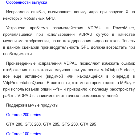
Особенности выпуска
Исправлена ошибка, вызывавшая панику ядра при запуске X на
некоторых мобильных GPU.
Устранена проблема взаимодействия VDPAU и PowerMizer,
проявлявшаяся при использовании VDPAU сугубо в качестве
механизма отображения, но не декодирования видео потоков. Теперь
в данном сценарии производительность GPU должна возрастать при
необходимости.
Произведенные исправления VDPAU позволяют избежать ошибок
отображения в некоторых случаях при удалении VdpOutputSurface,
все еще активной (видимой или находящейся в очереди) в
VdpPresentationQueue. В частности, это могло происходить в MPlayer
при использовании опции «-fs» и приводило к полному расстройству
работы VDPAU в зависимости от точных временных условий.
Поддерживаемые продукты
GeForce 200 series:
GTX 280, GTX 260, GTX 285, GTS 250, GTX 295
GeForce 100 series: