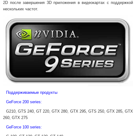
2D после завершения 3D приложения в видеокартах с поддержкой
нескольких частот.
Поддерживаемые продукты
GeForce
200
series
:
G
210,
GTS
240,
GT
220,
GTX
280,
GTX
295,
GTS
250,
GTX
285,
GTX
260,
GTX
275
GeForce 100 series: