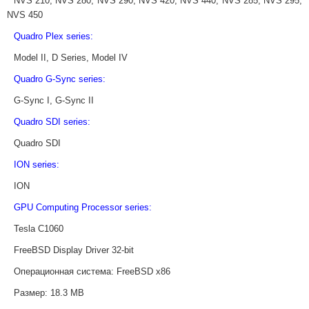
NVS 210, NVS 280, NVS 290, NVS 420, NVS 440, NVS 285, NVS 295,
NVS 450
Quadro Plex series:
Model II, D Series, Model IV
Quadro G-Sync series:
G-Sync I, G-Sync II
Quadro SDI series:
Quadro SDI
ION series:
ION
GPU Computing Processor series:
Tesla C1060
FreeBSD Display Driver 32-bit
Операционная система:
FreeBSD x86
Размер:
18.3 MB