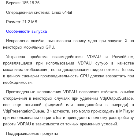
Версия:
185.18.36
Операционная система:
Linux 64-bit
Размер:
21.2 MB
Особенности выпуска
Исправлена ошибка, вызывавшая панику ядра при запуске X на
некоторых мобильных GPU.
Устранена проблема взаимодействия VDPAU и PowerMizer,
проявлявшаяся при использовании VDPAU сугубо в качестве
механизма отображения, но не декодирования видео потоков. Теперь
в данном сценарии производительность GPU должна возрастать при
необходимости.
Произведенные исправления VDPAU позволяют избежать ошибок
отображения в некоторых случаях при удалении VdpOutputSurface,
все еще активной (видимой или находящейся в очереди) в
VdpPresentationQueue. В частности, это могло происходить в MPlayer
при использовании опции «-fs» и приводило к полному расстройству
работы VDPAU в зависимости от точных временных условий.
Поддерживаемые продукты