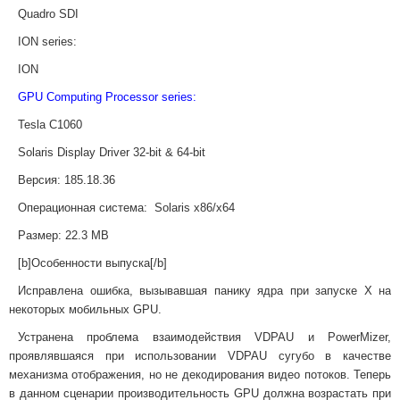
Quadro SDI
ION series:
ION
GPU Computing Processor series:
Tesla C1060
Solaris Display Driver 32-bit & 64-bit
Версия:
185.18.36
Операционная система: Solaris x86/x64
Размер:
22.3 MB
[b]Особенности выпуска[/b]
Исправлена ошибка, вызывавшая панику ядра при запуске X на
некоторых мобильных GPU.
Устранена проблема взаимодействия VDPAU и PowerMizer,
проявлявшаяся при использовании VDPAU сугубо в качестве
механизма отображения, но не декодирования видео потоков. Теперь
в данном сценарии производительность GPU должна возрастать при