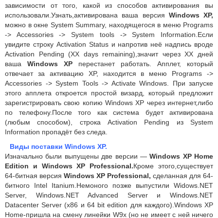
зависимости от того, какой из способов активирования вы
использовали.Узнать,активирована ваша версия
Windows XP,
можно в окне System Summary, находящегося в меню Programs
-> Accessories -> System tools -> System Information.Если
увидите строку Activation Status и напротив неё надпись вроде
Activation Pending (XX days remaining),значит через XX дней
ваша
Windows XP
перестанет работать. Апплет, который
отвечает за активацию XP, находится в меню Programs ->
Accessories -> System Tools -> Activate Windows. При запуске
этого апплета откроется простой визард, который предложит
зарегистрировать свою копию Windows XP через интернет,либо
по телефону.После того как система будет активирована
(любым способом), строка Activation Pending из System
Information пропадёт без следа.
Виды поставки
Windows
XP
.
Изначально были выпущены две версии —
Windows XP Home
Edition и Windows XP Professional.
Кроме этого,существует
64-битная версия
Windows XP Professional,
сделанная для 64-
битного Intel Itanium.Немоного позже выпустили Widows.NET
Server, Windows.NET Advanced Server и Windows.NET
Datacenter Server (x86 и 64 bit edition для каждого).Windows XP
Home-пришла на смену линейки W9x (но не имеет с ней ничего