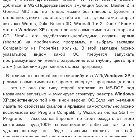
добиться в W2k.Поддерживается эмуляция Sound Blaster 2 и
General MIDI,так что теперь можно без плясок с бубном и
сторонних утилит заставить работать со звуком такие старые
хиты как Worms, Duke Nukem 3D, Warcraft 1 и 2, Dune 2.Кроме
этого,в
Windows XP
встроен режим совместимости со старыми
ОС. Чтобы его задействовать,необходимо создать ярлык
(shortcut) на проблемную программу, и выбрать закладку
Compatibility из Properties ярлыка. В этой закладке можно
указать,под видом какой ОС требуется запускать
программу,надо ли менять разрешение или глубину цвета при
этом (необходимо для многих старых программ).
В отличие от acompat.exe из дистрибутива W2k,
Windows XP
в
режиме совместимости не просто рапортует программе,что она
— это не она (по типу старой утилитки из MS-DOS под
названием setver),но и эмулирует структуру реестра
Windows
XP
,свойственную той или иной версии ОС.Если нет желания
лазать по свойствам файлов и ярлыкам самостоятельно,можно
воспользоваться Program Compatibility Wizard,из кнопки Start —
Programs — Accessories.Впрочем, не стоит ожидать от этого
механизма чуда,100% совместимости добиться так и не
удалось,поэтому не будет лишним сходить на сайт
производителя вашей программы и посмотреть,не появился ли