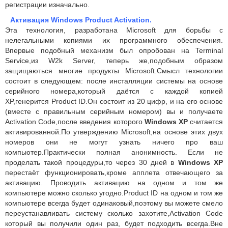
регистрации изначально.
Активация Windows Product Activation.
Эта технология, разработана Microsoft для борьбы с
нелегальными копиями их программного обеспечения.
Впервые подобный механизм был опробован на Terminal
Service,из W2k Server, теперь же,подобным образом
защищаються многие продукты Microsoft.Смысл технологии
состоит в следующем: после инсталляции системы на основе
серийного номера,который даётся с каждой копией
XP,генерится Product ID.Он состоит из 20 цифр, и на его основе
(вместе с правильным серийным номером) вы и получаете
Activation Code,после введения которого
Windows XP
считается
активированной.По утверждению Microsoft,на основе этих двух
номеров они не могут узнать ничего про ваш
компьютер.Практически полная анонимность. Если не
проделать такой процедуры,то через 30 дней в
Windows XP
перестаёт функционировать,кроме апплета отвечающего за
активацию. Проводить активацию на одном и том же
компьютере можно сколько угодно.Product ID на одном и том же
компьютере всегда будет одинаковый,поэтому вы можете смело
переустанавливать систему сколько захотите,Activation Code
который вы получили один раз, будет подходить всегда.Вне