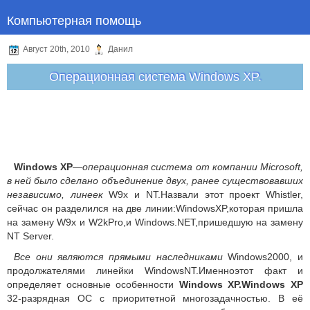
Компьютерная помощь
Август 20th, 2010
Данил
Операционная система Windows XP.
Windows XP
—
операционная система от компании Microsoft,
в ней было сделано объединение двух, ранее существовавших
независимо, линеек
W9x и NT.Назвали этот проект Whistler,
сейчас он разделился на две линии:WindowsXP,которая пришла
на замену W9x и W2kPro,и Windows.NET,пришедшую на замену
NT Server.
Все они являются прямыми наследниками
Windows2000, и
продолжателями линейки WindowsNT.Именноэтот факт и
определяет основные особенности
Windows XP.Windows XP
32-разрядная ОС с приоритетной многозадачностью. В её