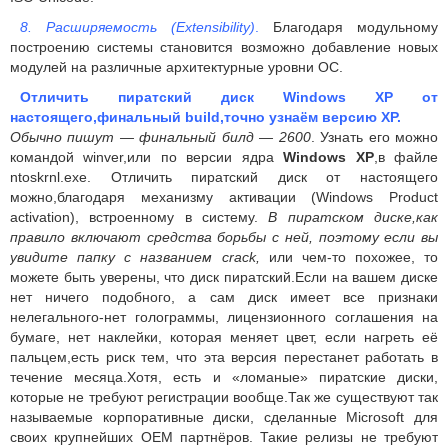
8. Расширяемость (Extensibility)
.
Благодаря модульному
построению системы становится возможно добавление новых
модулей на различные архитектурные уровни ОС.
Отличить пиратский диск
Windows
XP
от
настоящего,финальный build,точно узнаём версию XP.
Обычно пишут — финальный билд — 2600
. Узнать его можно
командой winver,или по версии ядра
Windows ХР
,в файле
ntoskrnl.exe. Отличить пиратский диск от настоящего
можно,благодаря механизму активации (Windows Product
activation), встроенному в систему.
В пиратском диске,как
правило включают средства борьбы с ней, поэтому если вы
увидите папку с названием crack,
или чем-то похожее, то
можете быть уверены, что диск пиратский.Если на вашем диске
нет ничего подобного, а сам диск имеет все признаки
нелегального-нет голограммы, лицензионного соглашения на
бумаге, нет наклейки, которая меняет цвет, если нагреть её
пальцем,есть риск тем, что эта версия перестанет работать в
течение месяца.Хотя, есть и «ломаные» пиратские диски,
которые не требуют регистрации вообще.Так же существуют так
называемые корпоративные диски, сделанные Microsoft для
своих крупнейших OEM партнёров. Такие релизы не требуют