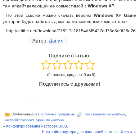
там апдейт,делающей её совместимой с
Windows XP
.
По этой ссылке можно скачать версию
Windows XP Game
,
которая будет работать даже на маломощных компьютерах :
http://letitbit.net/download/7782.7c18154d5f5427dd73a3e0f2
Автор:
Данил
Оцените статью:
(0 голосов, среднее: 0 из 5)
Поделитесь с друзьями!
Опубликовано в
Системные программы
:
восстановление windows
,
настройка windows
,
уроки по windows
«
Конфигурирование настроек BIOS.
Настройка роутера для домашней локальной сети.
»