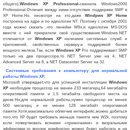
общего),
Windows XP Professional-
сменила Windows2000
Professional.Отличия между ними-отсутствие поддержки SMP в
XP Home.Но, несмотря на это,даже
Windpws XP Home
построена на ядре и по идеологии NT. Поэтому с октября 2001
года можно сказать ,что линейки W9x,и идеологии MS-DOS
вместе с ней прекратили своё существование.Windows.NET
отличается от
Windows XP
наличием системных служб и
приложений, свойственных серверу,и поддержкой более
мощного железа.Так, если
Windows XP
Pro поддерживает SMP
только на два процессора,то NET Server уже на 4, NET
Advanced Server на 8, а NET Datacenter Server на 32.
Системные требования к компьютеру для нормальной
работы
Windows
XP.
Microsoft утверждает,что для успешной инсталляции
Windows
XP
необходим процессор не менее 233 мегагерц,64 мегабайта
оперативной памяти и 1.5 гигабайта свободного места на
диске.Но,для нормальной работы,нужен процессор не менее
500 мегагерц и не менее 128 мегабайт оперативной
памяти.Хотя,максимально облегчив интерфейс,можно добиться
того,что XP будет требовать меньше памяти чем W2k, поэтому
если пожертвовать всякими «примочками» и визуальными
эффектами,то вполне комфортно можно будет работать и на