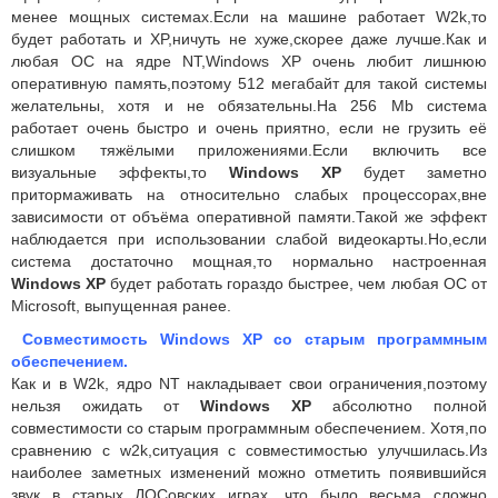
менее мощных системах.Если на машине работает W2k,то
будет работать и XP,ничуть не хуже,скорее даже лучше.Как и
любая ОС на ядре NT,Windows XP очень любит лишнюю
оперативную память,поэтому 512 мегабайт для такой системы
желательны, хотя и не обязательны.На 256 Mb система
работает очень быстро и очень приятно, если не грузить её
слишком тяжёлыми приложениями.Если включить все
визуальные эффекты,то
Windows XP
будет заметно
притормаживать на относительно слабых процессорах,вне
зависимости от объёма оперативной памяти.Такой же эффект
наблюдается при использовании слабой видеокарты.Но,если
система достаточно мощная,то нормально настроенная
Windows XP
будет работать гораздо быстрее, чем любая ОС от
Microsoft, выпущенная ранее.
C
овместимость
Windows
XP
со старым программным
обеспечением.
Как и в W2k, ядро NT накладывает свои ограничения,поэтому
нельзя ожидать от
Windows XP
абсолютно полной
совместимости со старым программным обеспечением. Хотя,по
сравнению с w2k,ситуация с совместимостью улучшилась.Из
наиболее заметных изменений можно отметить появившийся
звук в старых ДОСовских играх, что было весьма сложно