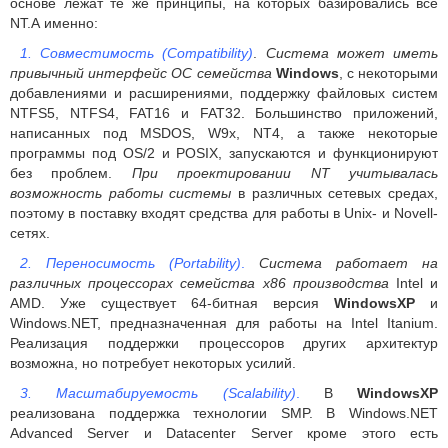
основе лежат те же принципы, на которых базировались все
NT.А именно:
1. Совместимость (Compatibility)
.
Система может иметь
привычный интерфейс ОС семейства
Windows
, с некоторыми
добавлениями и расширениями, поддержку файловых систем
NTFS5, NTFS4, FAT16 и FAT32. Большинство приложений,
написанных под MSDOS, W9x, NT4, а также некоторые
программы под OS/2 и POSIX, запускаются и функционируют
без проблем.
При проектировании NT учитывалась
возможность работы системы
в различных сетевых средах,
поэтому в поставку входят средства для работы в Unix- и Novell-
сетях.
2. Переносимость (Portability)
.
Система работает на
различных процессорах семейства x86 производства
Intel и
AMD. Уже существует 64-битная версия
WindowsXP
и
Windows.NET, предназначенная для работы на Intel Itanium.
Реализация поддержки процессоров других архитектур
возможна, но потребует некоторых усилий.
3. Масштабируемость (Scalability)
.
В
WindowsXP
реализована поддержка технологии SMP. В Windows.NET
Advanced Server и Datacenter Server кроме этого есть