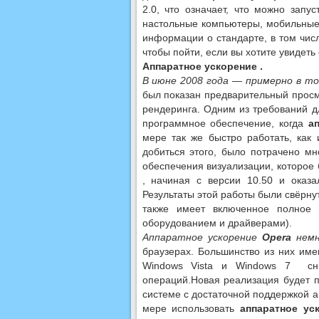
2.0, что означает, что можно запу
настольные компьютеры, мобильные
информации о стандарте, в том чис
чтобы пойти, если вы хотите увидет
Аппаратное ускорение .
В июне 2008 года — примерно в то
был показан предварительный про
рендеринга. Одним из требований дл
программное обеспечение, когда
а
мере так же быстро работать, как 
добиться этого, было потрачено м
обеспечения визуализации, которое
, начиная с версии 10.50 и оказ
Результаты этой работы были свёрнут
также имеет включенное полное
оборудованием и драйверами).
Аппаратное ускорение
Opera
немн
браузерах. Большинство из них име
Windows Vista и Windows 7 сни
операций.Новая реализация будет 
системе с достаточной поддержкой а
мере использовать
аппаратное ус