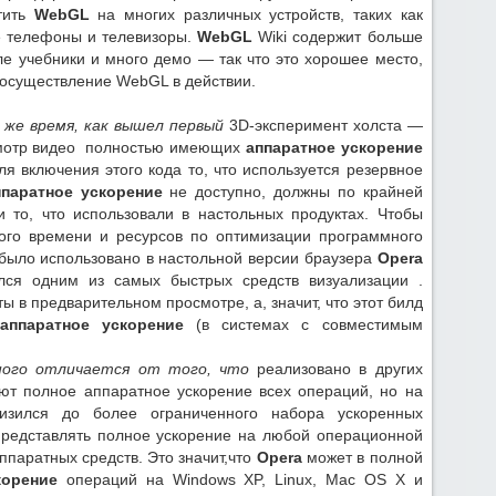
стить
WebGL
на многих различных устройств, таких как
 телефоны и телевизоры.
WebGL
Wiki содержит больше
ле учебники и много демо — так что это хорошее место,
ь осуществление WebGL в действии.
 же время, как вышел первый
3D-эксперимент холста —
смотр видео полностью имеющих
аппаратное ускорение
я включения этого кода то, что используется резервное
ппаратное ускорение
не доступно, должны по крайней
и то, что использовали в настольных продуктах. Чтобы
ного времени и ресурсов по оптимизации программного
 было использовано в настольной версии браузера
Opera
ался одним из самых быстрых средств визуализации .
ы в предварительном просмотре, а, значит, что этот билд
аппаратное ускорение
(в системах с совместимым
ого отличается от того, что
реализовано в других
ют полное аппаратное ускорение всех операций, но на
зился до более ограниченного набора ускоренных
представлять полное ускорение на любой операционной
ппаратных средств. Это значит,что
Opera
может в полной
корение
операций на Windows XP, Linux, Mac OS X и