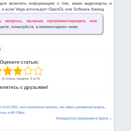
дьте включить информацию о том, какие видеокарты и
 и если Vega использует OpenGL или Software бэкэнд.
ь вопросы, желание прокомментировать или
шите, пожалуйста, в комментариях ниже.
ь
Оцените статью:
(2 голоса, среднее: 3 из 5)
елитесь с друзьями!
10.52.3363.
,
восстановление windows
,
как убрать рекламный модуль
,
тать в MS Office
Аппаратное ускорение в Opera.
»