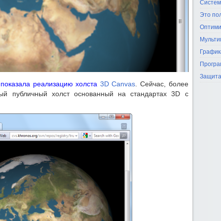
Систем
Это по
Оптими
Мульти
График
Програ
Защита
 показала реализацию холста
3D Canvas
. Сейчас, более
ый публичный холст основанный на стандартах 3D с