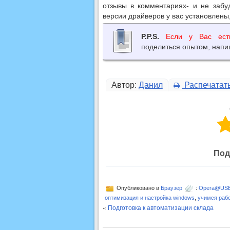
отзывы в комментариях- и не забу
версии драйверов у вас установлены,
P.P.S.
Если у Вас ест
поделиться опытом, напи
Автор:
Данил
Распечатат
Под
Опубликовано в
Браузер
:
Opera@USB 
оптимизация и настройка windows
,
учимся рабо
«
Подготовка к автоматизации склада