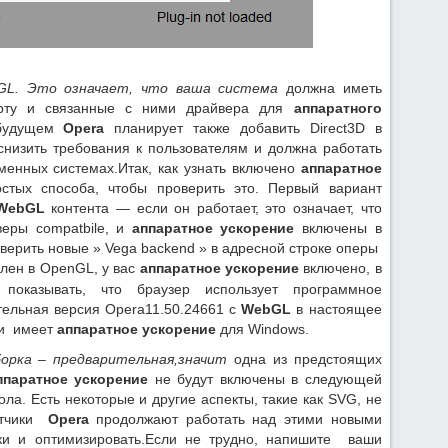
GL. Это означает, что ваша система
должна иметь
арту и связанные с ними драйвера для
аппаратного
будущем
Opera
планирует также добавить Direct3D в
 снизить требования к пользователям и должна работать
менных системах.Итак, как узнать включено
аппаратное
стых способа, чтобы проверить это. Первый вариант
WebGL
контента — если он работает, это означает, что
еры compatbile, и
аппаратное ускорение
включены в
оверить новые » Vega backend » в адресной строке оперы
лен в OpenGL, у вас
аппаратное ускорение
включено, в
 показывать, что браузер использует программное
тельная версия Opera11.50.24661 с
WebGL
в настоящее
 и имеет
аппаратное ускорение
для Windows.
борка – предварительная,значит
одна из предстоящих
ппаратное ускорение
не будут включены в следующей
ла. Есть некоторые и другие аспекты, такие как SVG, не
ботчики
Opera
продолжают работать над этими новыми
ки и оптимизировать.Если не трудно, напишите ваши