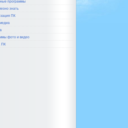
ные программы
лезно знать
зация ПК
медиа
а
ммы фото и видео
 ПК