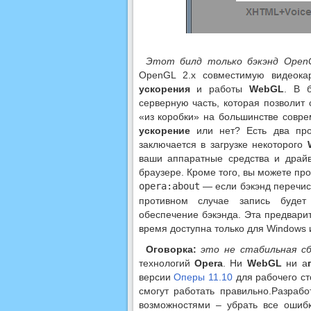
Этот билд только бэкэнд Open
OpenGL 2.x совместимую видеок
ускорения
и работы
WebGL
. В 
серверную часть, которая позволит
«из коробки» на большинстве совре
ускорение
или нет? Есть два про
заключается в загрузке некоторого
ваши аппаратные средства и драйв
браузере. Кроме того, вы можете пр
opera
:
about
— если бэкэнд перечис
противном случае запись будет
обеспечение бэкэнда. Эта предвари
время доступна только для Windows
Оговорка:
это не стабильная с
технологий
Opera
. Ни
WebGL
ни а
версии
Оперы 11.10
для рабочего сто
смогут работать правильно.Разра
возможностями – убрать все ошиб