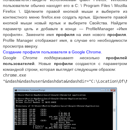
пользователи обычно находят его в C: \ Program Files \ Mozilla
Firefox \. Щёлкните правой кнопкой мыши и выберите из
контекстного меню firefox.exe создать ярлык. Щелкните правой
кнопкой мыши новый ярлык и выберите Свойства. Найдите
параметр цель и добавьте в конце — ProfileManager «Имя
профиля». Замените имя
профиля
на имя нового
профиля
.
Profile Manager отображает имя, в случае его необходимости
просмотра вверху.
Создание профиля пользователя в Google Chrome.
Google Chrome поддерживает несколько
профилей
пользователей
. Новые
профили
создаются с параметром
командной строки, которая выглядит следующим образом:
chrome.exe
"&ndash&ndashuser&ndashdata&ndashdir="C:\Location\Of\N