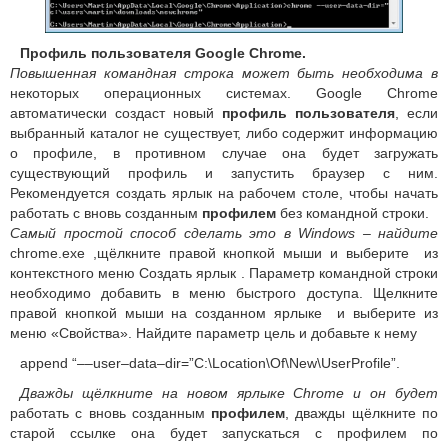
Профиль пользователя Google Chrome.
Повышенная командная строка может быть необходима в
некоторых операционных системах. Google Chrome
автоматически создаст новый
профиль пользователя
, если
выбранный каталог не существует, либо содержит информацию
о профиле, в противном случае она будет загружать
существующий профиль и запустить браузер с ним.
Рекомендуется создать ярлык на рабочем столе, чтобы начать
работать с вновь созданным
профилем
без командной строки.
Самый простой способ сделать это в Windows – найдите
chrome.exe ,щёлкните правой кнопкой мыши и выберите из
контекстного меню Создать ярлык . Параметр командной строки
необходимо добавить в меню быстрого доступа. Щелкните
правой кнопкой мыши на созданном ярлыке и выберите из
меню «Свойства». Найдите параметр цель и добавьте к нему
append “––user–data–dir=”C:\Location\Of\New\UserProfile”.
Дважды щёлкните на новом ярлыке Chrome и он будет
работать с вновь созданным
профилем
, дважды щёлкните по
старой ссылке она будет запускаться с профилем по