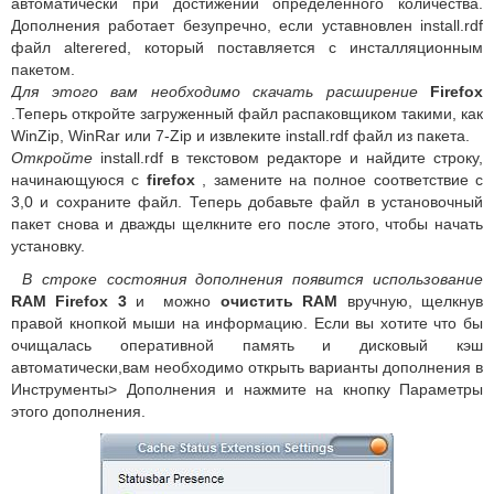
автоматически при достижении определенного количества.
Дополнения работает безупречно, если уставновлен install.rdf
файл alterered, который поставляется с инсталляционным
пакетом.
Для этого вам необходимо скачать расширение
Firefox
.Теперь откройте загруженный файл распаковщиком такими, как
WinZip, WinRar или 7-Zip и извлеките install.rdf файл из пакета.
Откройте
install.rdf в текстовом редакторе и найдите строку,
начинающуюся с
firefox
, замените на полное соответствие с
3,0 и сохраните файл. Теперь добавьте файл в установочный
пакет снова и дважды щелкните его после этого, чтобы начать
установку.
В строке состояния дополнения появится использование
RAM Firefox 3
и можно
очистить RAM
вручную, щелкнув
правой кнопкой мыши на информацию. Если вы хотите что бы
очищалась оперативной память и дисковый кэш
автоматически,вам необходимо открыть варианты дополнения в
Инструменты> Дополнения и нажмите на кнопку Параметры
этого дополнения.