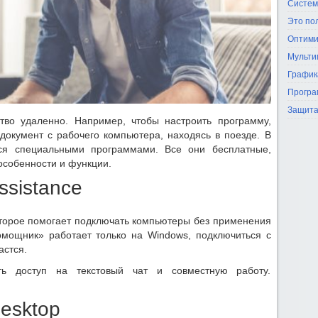
Систем
Это по
Оптими
Мульти
График
Програ
Защита
тво удаленно. Например, чтобы настроить программу,
документ с рабочего компьютера, находясь в поезде. В
ться специальными программами.
Все они бесплатные,
 особенности
и функции
.
ssistance
тор
ое
помогает подключать компьютеры без применения
омощник» работает только на Windows
, подключиться с
астся.
ь доступ на текстовый чат и совместную работу.
Desktop