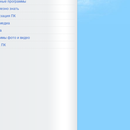
ные программы
лезно знать
зация ПК
медиа
а
ммы фото и видео
 ПК