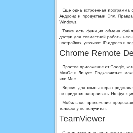
Еще одна встроенная программа о
Андроид и продуктами Эпл. Правда 
Windows.
Также есть функция обмена файл
доступ для совместной работы нельз
настройках, указывая IP-адреса и по
Chrome Remote De
Простое приложение
от Google, ко
МакОс и Линукс. Подключиться мо
или Mac.
Версия для компьютер
а
представл
не придется настраивать. Но ф
ункци
Мобильное приложение предоставл
телефону не получится.
TeamViewer
Самая известная программа из спи