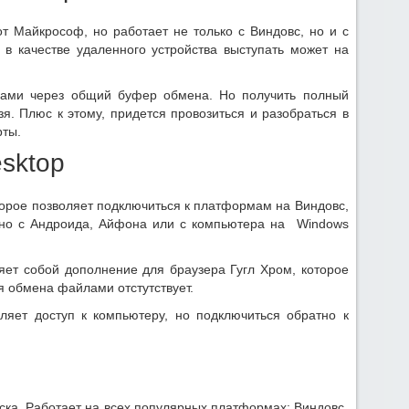
т Майкрософ, но работает не только с Виндовс, но и с
в качестве удаленного устройства выступать может на
ами через общий буфер обмена. Но получить полный
я. Плюс к этому, придется провозиться и разобраться в
рты.
sktop
тор
ое
позволяет подключиться к платформам на Виндовс,
жно с Андроида, Айфона или с компьютера на Windows
яет собой дополнение для
браузера
Гугл Хром, которое
я обмена файлами отстутствует.
яет доступ к компьютеру, но подключиться обратно к
ска. Работает на всех популярных платформах: Виндовс,