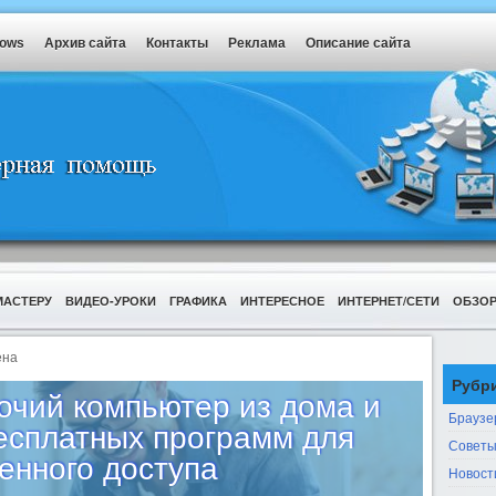
dows
Архив сайта
Контакты
Реклама
Описание сайта
МАСТЕРУ
ВИДЕО-УРОКИ
ГРАФИКА
ИНТЕРЕСНОЕ
ИНТЕРНЕТ/СЕТИ
ОБЗО
ена
Рубр
бочий компьютер из дома и
Браузе
бесплатных программ для
Советы
енного доступа
Новост