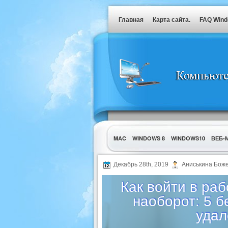
Главная
Карта сайта.
FAQ Win
MAC
WINDOWS 8
WINDOWS10
ВЕБ-
УТИЛИТЫ
Декабрь 28th, 2019
Аниськина Бож
Как войти в ра
наоборот: 5 
удал