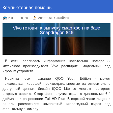
Компьютерная помощь
Июнь 13th, 2019
Анастасия Самойлик
Vivo готовит к выпуску смартфон на базе
Snapdragon 845
В сети появилась информация касательно намерений
китайского производителя Vivo расширить модельный ряд
игровых устройств.
Новинка носит название iQOO Youth Edition и может
похвастаться хорошей производительностью за относительно
доступный ценник. Дизайн iQOO Lite во многом повторяет
старшую версию. Смартфон получил экран с диагональю 6,4
дюйма при разрешении Full HD Plus. В верхней части лицевой
панели разместился компактный каплевидный вырез под
фронтальную камеру.