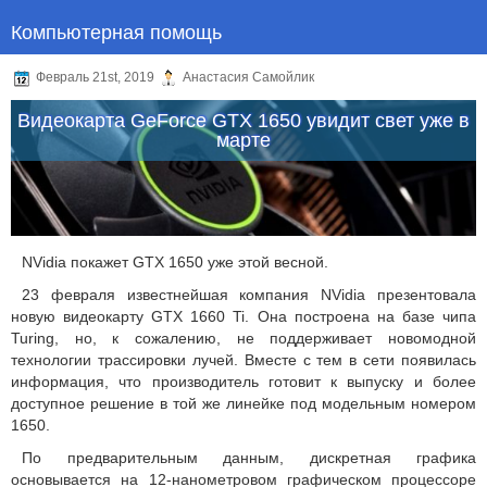
Компьютерная помощь
Февраль 21st, 2019
Анастасия Самойлик
Видеокарта GeForce GTX 1650 увидит свет уже в
марте
NVidia покажет GTX 1650 уже этой весной.
23 февраля известнейшая компания NVidia презентовала
новую видеокарту GTX 1660 Ti. Она построена на базе чипа
Turing, но, к сожалению, не поддерживает новомодной
технологии трассировки лучей. Вместе с тем в сети появилась
информация, что производитель готовит к выпуску и более
доступное решение в той же линейке под модельным номером
1650.
По предварительным данным, дискретная графика
основывается на 12-нанометровом графическом процессоре