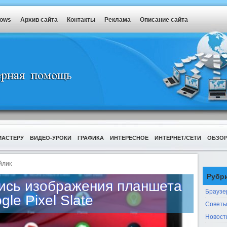
dows
Архив сайта
Контакты
Реклама
Описание сайта
МАСТЕРУ
ВИДЕО-УРОКИ
ГРАФИКА
ИНТЕРЕСНОЕ
ИНТЕРНЕТ/СЕТИ
ОБЗО
йлик
Рубр
ись изображения планшета
Браузе
gle Pixel Slate
Советы
Новост