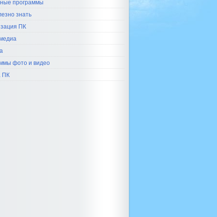
ные программы
лезно знать
зация ПК
медиа
а
ммы фото и видео
 ПК