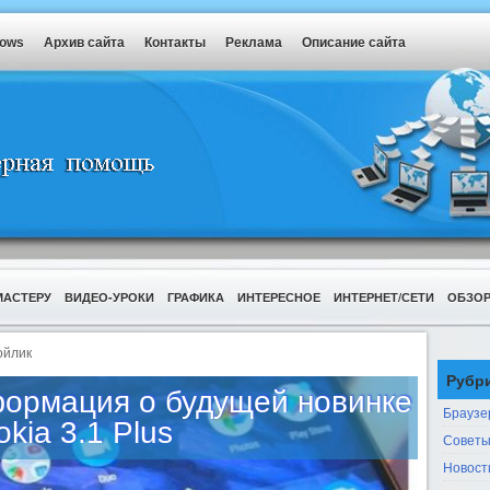
dows
Архив сайта
Контакты
Реклама
Описание сайта
МАСТЕРУ
ВИДЕО-УРОКИ
ГРАФИКА
ИНТЕРЕСНОЕ
ИНТЕРНЕТ/СЕТИ
ОБЗО
ойлик
Рубр
формация о будущей новинке
Браузе
okia 3.1 Plus
Советы
Новост