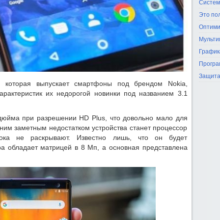
Систем
Это по
Оптими
Мульти
График
Програ
Защита
, которая выпускает смартфоны под брендом Nokia,
арактеристик их недорогой новинки под названием 3.1
 дюйма при разрешении HD Plus, что довольно мало для
дним заметным недостатком устройства станет процессор
пока не раскрывают. Известно лишь, что он будет
а обладает матрицей в 8 Мп, а основная представлена