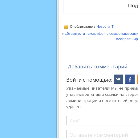
Под
Опубликовано в
Новости IT
«
LG выпустит смартфон с семью камерам
Acer расшир
Добавить комментарий
Войти с помощью:
Уважаемые читатели! Мы не приемл
участников, спам и ссылки на стор
администрации и посетителей ресу
удалены.