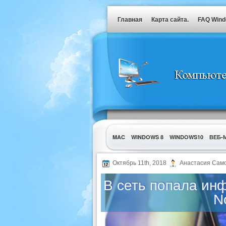
Главная
Карта сайта.
FAQ Win
MAC
WINDOWS 8
WINDOWS10
ВЕБ-
УТИЛИТЫ
Октябрь 11th, 2018
Анастасия Сам
В сеть попала ин
N