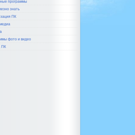
ные программы
лезно знать
зация ПК
медиа
а
ммы фото и видео
 ПК