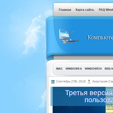
Главная
Карта сайта.
FAQ Win
MAC
WINDOWS 8
WINDOWS10
ВЕБ-
УТИЛИТЫ
Сентябрь 27th, 2018
Анастасия Са
Третья версия
пользов