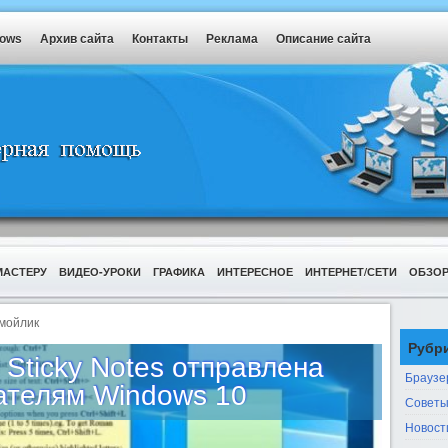
dows
Архив сайта
Контакты
Реклама
Описание сайта
МАСТЕРУ
ВИДЕО-УРОКИ
ГРАФИКА
ИНТЕРЕСНОЕ
ИНТЕРНЕТ/СЕТИ
ОБЗО
мойлик
Рубр
 Sticky Notes отправлена
Браузе
ателям Windows 10
Советы
Новост