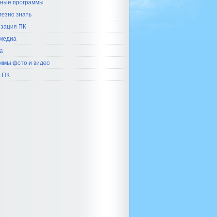
ные программы
лезно знать
зация ПК
медиа
а
ммы фото и видео
 ПК