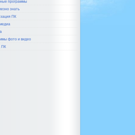
ные программы
лезно знать
зация ПК
медиа
а
ммы фото и видео
 ПК