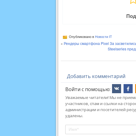
Под
Опубликовано в
Новости IT
«
Рендеры смартфона Pixel 3a засветились
Steelseries пре
Добавить комментарий
Войти с помощью:
Уважаемые читатели! Мы не приемл
участников, спам и ссылки на стор
администрации и посетителей ресу
удалены.