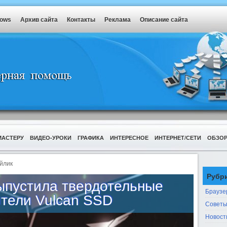
dows
Архив сайта
Контакты
Реклама
Описание сайта
МАСТЕРУ
ВИДЕО-УРОКИ
ГРАФИКА
ИНТЕРЕСНОЕ
ИНТЕРНЕТ/СЕТИ
ОБЗО
йлик
Рубр
ыпустила твердотельные
Браузе
ители Vulcan SSD
Советы
Новост