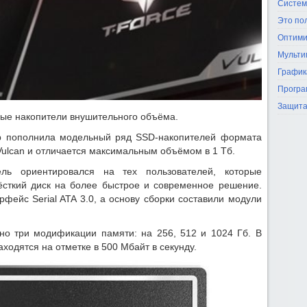
Систем
Это по
Оптими
Мульти
График
Програ
Защита
ые накопители внушительного объёма.
p пополнила модельный ряд SSD-накопителей формата
Vulcan и отличается максимальным объёмом в 1 Тб.
ль ориентировался на тех пользователей, которые
ёсткий диск на более быстрое и современное решение.
фейс Serial ATA 3.0, а основу сборки составили модули
но три модификации памяти: на 256, 512 и 1024 Гб. В
аходятся на отметке в 500 Мбайт в секунду.