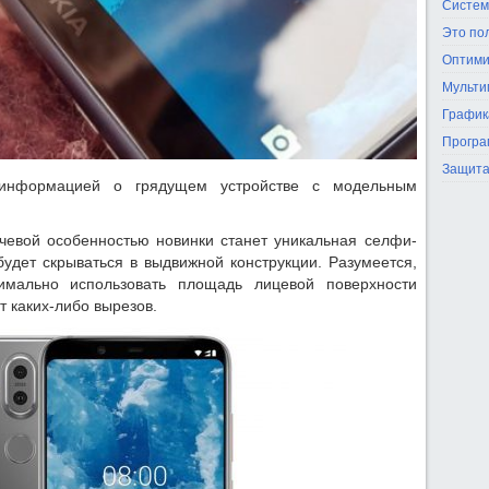
Систем
Это по
Оптими
Мульти
График
Програ
Защита
 информацией о грядущем устройстве с модельным
евой особенностью новинки станет уникальная селфи-
будет скрываться в выдвижной конструкции. Разумеется,
имально использовать площадь лицевой поверхности
т каких-либо вырезов.