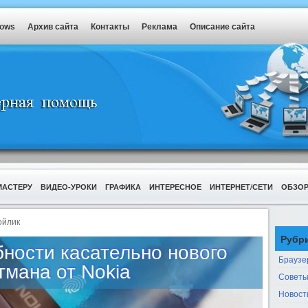
dows
Архив сайта
Контакты
Реклама
Описание сайта
МАСТЕРУ
ВИДЕО-УРОКИ
ГРАФИКА
ИНТЕРЕСНОЕ
ИНТЕРНЕТ/СЕТИ
ОБЗО
ойлик
Рубр
ности касательно нового
Браузе
гмана от Nokia
Советы
Новост