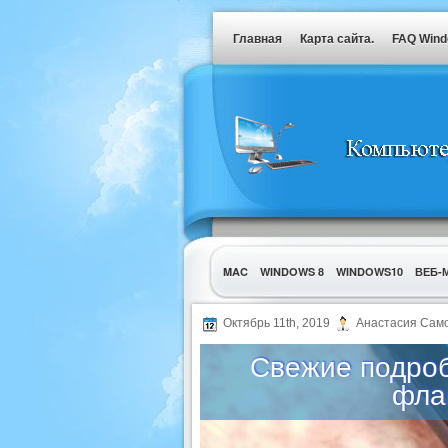
Главная
Карта сайта.
FAQ Win
MAC
WINDOWS 8
WINDOWS10
ВЕБ-
УТИЛИТЫ
Октябрь 11th, 2019
Анастасия Сам
Свежие подроб
фла