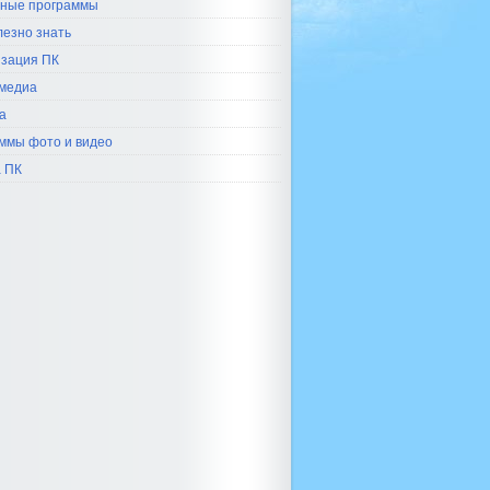
ные программы
лезно знать
зация ПК
медиа
а
ммы фото и видео
 ПК