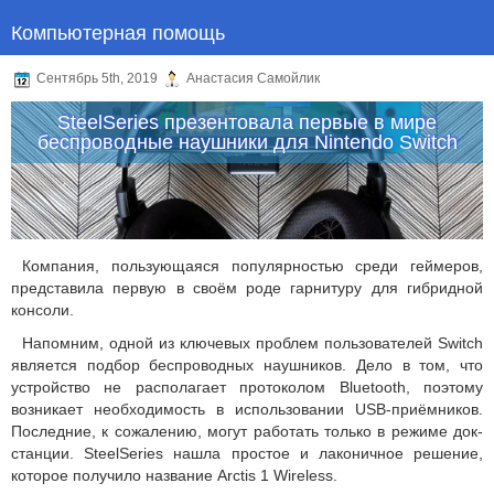
Компьютерная помощь
Сентябрь 5th, 2019
Анастасия Самойлик
SteelSeries презентовала первые в мире
беспроводные наушники для Nintendo Switch
Компания, пользующаяся популярностью среди геймеров,
представила первую в своём роде гарнитуру для гибридной
консоли.
Напомним, одной из ключевых проблем пользователей Switch
является подбор беспроводных наушников. Дело в том, что
устройство не располагает протоколом Bluetooth, поэтому
возникает необходимость в использовании USB-приёмников.
Последние, к сожалению, могут работать только в режиме док-
станции. SteelSeries нашла простое и лаконичное решение,
которое получило название Arctis 1 Wireless.