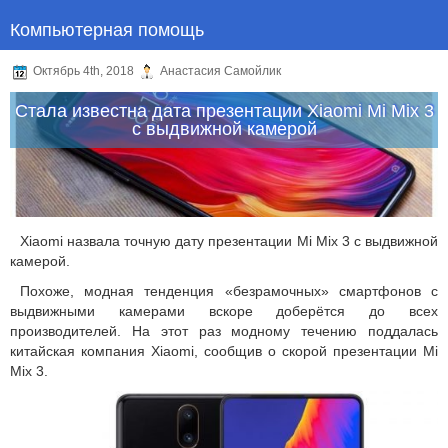
Компьютерная помощь
Октябрь 4th, 2018
Анастасия Самойлик
Стала известна дата презентации Xiaomi Mi Mix 3
с выдвижной камерой
Xiaomi назвала точную дату презентации Mi Mix 3 с выдвижной
камерой.
Похоже, модная тенденция «безрамочных» смартфонов с
выдвижными камерами вскоре доберётся до всех
производителей. На этот раз модному течению поддалась
китайская компания Xiaomi, сообщив о скорой презентации Mi
Mix 3.