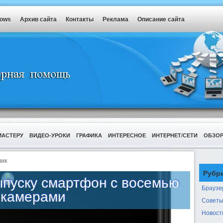
dows
Архив сайта
Контакты
Реклама
Описание сайта
МАСТЕРУ
ВИДЕО-УРОКИ
ГРАФИКА
ИНТЕРЕСНОЕ
ИНТЕРНЕТ/СЕТИ
ОБЗО
ик
Рубр
выпуску смартфон с восемью
Браузе
камерами
Советы
Новост