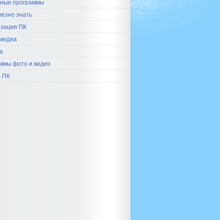
ные программы
лезно знать
зация ПК
медиа
а
ммы фото и видео
 ПК