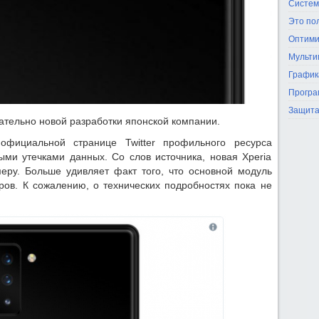
Систем
Это по
Оптими
Мульти
График
Програ
Защита
сательно новой разработки японской компании.
официальной странице Twitter профильного ресурса
ми утечками данных. Со слов источника, новая Xperia
еру. Больше удивляет факт того, что основной модуль
оров. К сожалению, о технических подробностях пока не