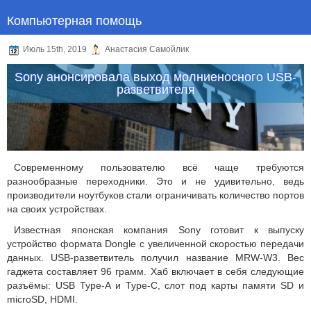
Компьютерная помощь
Июль 15th, 2019
Анастасия Самойлик
Sony анонсировала выход молниеносного USB-
разветвителя
Современному пользователю всё чаще требуются
разнообразные переходники. Это и не удивительно, ведь
производители ноутбуков стали ограничивать количество портов
на своих устройствах.
Известная японская компания Sony готовит к выпуску
устройство формата Dongle с увеличенной скоростью передачи
данных. USB-разветвитель получил название MRW-W3. Вес
гаджета составляет 96 грамм. Хаб включает в себя следующие
разъёмы: USB Type-A и Type-C, слот под карты памяти SD и
microSD, HDMI.