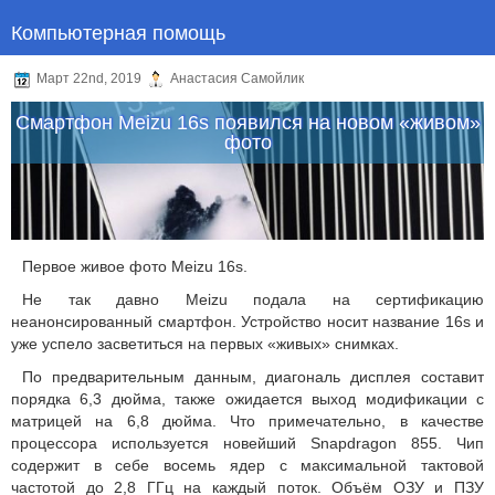
Компьютерная помощь
Март 22nd, 2019
Анастасия Самойлик
Смартфон Meizu 16s появился на новом «живом»
фото
Первое живое фото Meizu 16s.
Не так давно Meizu подала на сертификацию
неанонсированный смартфон. Устройство носит название 16s и
уже успело засветиться на первых «живых» снимках.
По предварительным данным, диагональ дисплея составит
порядка 6,3 дюйма, также ожидается выход модификации с
матрицей на 6,8 дюйма. Что примечательно, в качестве
процессора используется новейший Snapdragon 855. Чип
содержит в себе восемь ядер с максимальной тактовой
частотой до 2,8 ГГц на каждый поток. Объём ОЗУ и ПЗУ