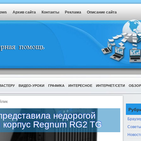
dows
Архив сайта
Контакты
Реклама
Описание сайта
МАСТЕРУ
ВИДЕО-УРОКИ
ГРАФИКА
ИНТЕРЕСНОЕ
ИНТЕРНЕТ/СЕТИ
ОБЗО
йлик
Рубр
 представила недорогой
Браузе
 корпус Regnum RG2 TG
Советы
Новост