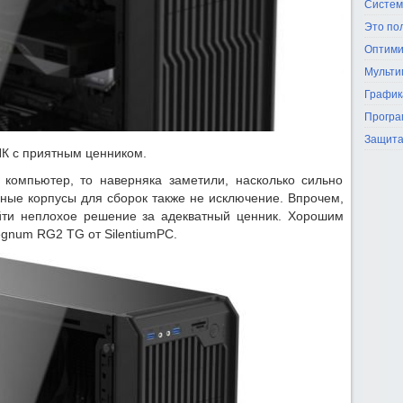
Систем
Это по
Оптими
Мульти
График
Програ
Защита
ПК с приятным ценником.
компьютер, то наверняка заметили, насколько сильно
ые корпусы для сборок также не исключение. Впрочем,
айти неплохое решение за адекватный ценник. Хорошим
gnum RG2 TG от SilentiumPC.