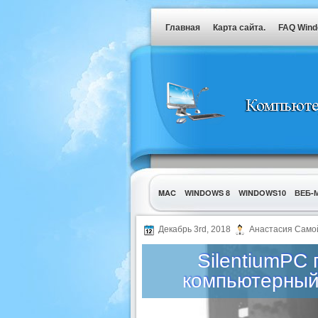
Главная
Карта сайта.
FAQ Win
MAC
WINDOWS 8
WINDOWS10
ВЕБ-
УТИЛИТЫ
Декабрь 3rd, 2018
Анастасия Само
SilentiumPC
компьютерный