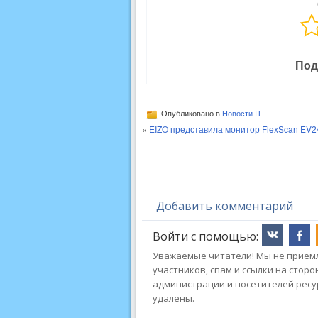
Под
Опубликовано в
Новости IT
«
EIZO представила монитор FlexScan EV2
Добавить комментарий
Войти с помощью:
Уважаемые читатели! Мы не приемл
участников, спам и ссылки на стор
администрации и посетителей ресу
удалены.