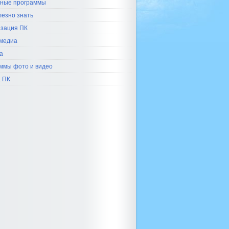
ные программы
лезно знать
зация ПК
медиа
а
ммы фото и видео
 ПК