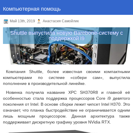
Компьютерная помощь
Май 13th, 2019
Анастасия Самойлик
Shuttle выпустила новую Barebone-систему с
поддержкой i9
Компания Shuttle, более известная своими компактными
компьютерами по системе «собери сам», выпустила
пополнение в производительной линейке.
Новинка получила название XPC SH370R8 и главной её
особенностью стала поддержка процессоров Core i9 девятого
поколения от Intel. В основе сборки лежит чипсет Intel H370. Это
означает, что планка быстродействие не ограничивается одним
лишь мощным процессором. Данная архитектура также
поддерживает дискретную графику уровня NVidia RTX.