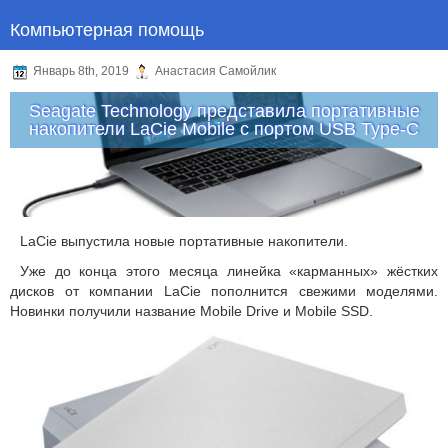
Компьютерная помощь
Январь 8th, 2019
Анастасия Самойлик
Seagate Technology представила портативные
накопители LaCie Mobile с портом USB Type-C
LaCie выпустила новые портативные накопители.
Уже до конца этого месяца линейка «карманных» жёстких
дисков от компании LaCie пополнится свежими моделями.
Новинки получили название Mobile Drive и Mobile SSD.