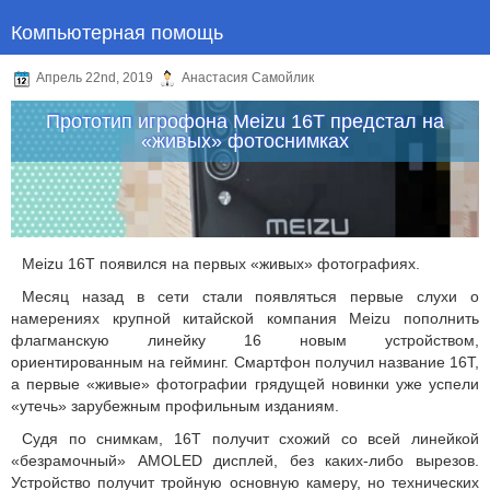
Компьютерная помощь
Апрель 22nd, 2019
Анастасия Самойлик
Прототип игрофона Meizu 16T предстал на
«живых» фотоснимках
Meizu 16T появился на первых «живых» фотографиях.
Месяц назад в сети стали появляться первые слухи о
намерениях крупной китайской компания Meizu пополнить
флагманскую линейку 16 новым устройством,
ориентированным на гейминг. Смартфон получил название 16Т,
а первые «живые» фотографии грядущей новинки уже успели
«утечь» зарубежным профильным изданиям.
Судя по снимкам, 16Т получит схожий со всей линейкой
«безрамочный» AMOLED дисплей, без каких-либо вырезов.
Устройство получит тройную основную камеру, но технических